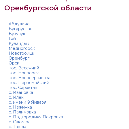
Оренбургской области
Абдулино
Бугуруслан
Бузулук
Гай
Кувандык
Медногорск
Новотроицк
Оренбург
Орск
пос. Весенний
пос. Новоорск
пос. Новосергиевка
пос. Первомайский
пос. Саракташ
с. Ивановка
с. Илек
с. имени 9 Января
с. Нежинка
с. Палимовка
с. Подгородняя Покровка
с. Сакмара
с. Ташла