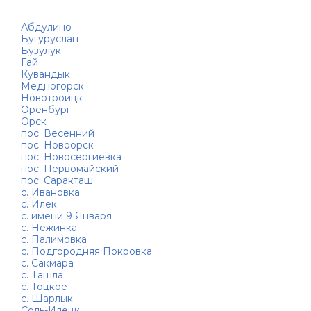
Абдулино
Бугуруслан
Бузулук
Гай
Кувандык
Медногорск
Новотроицк
Оренбург
Орск
пос. Весенний
пос. Новоорск
пос. Новосергиевка
пос. Первомайский
пос. Саракташ
с. Ивановка
с. Илек
с. имени 9 Января
с. Нежинка
с. Палимовка
с. Подгородняя Покровка
с. Сакмара
с. Ташла
с. Тоцкое
с. Шарлык
Соль-Илецк