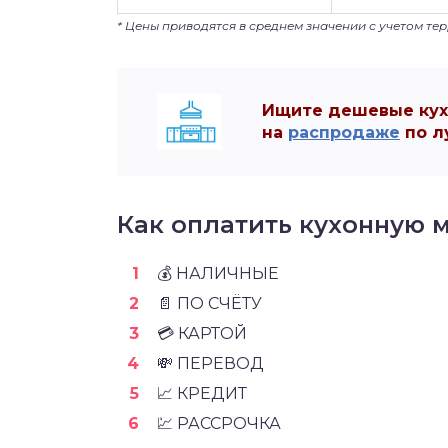
* Цены приводятся в среднем значении с учетом те
Ищите дешевые кухн
на
распродаже
по л
Как оплатить кухонную м
💰 НАЛИЧНЫЕ
📄 ПО СЧЁТУ
💳 КАРТОЙ
💸 ПЕРЕВОД
📈 КРЕДИТ
💹 РАССРОЧКА