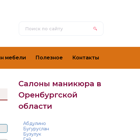
ин мебели
Полезное
Контакты
Салоны маникюра в
Оренбургской
области
Абдулино
Бугуруслан
Бузулук
Гай