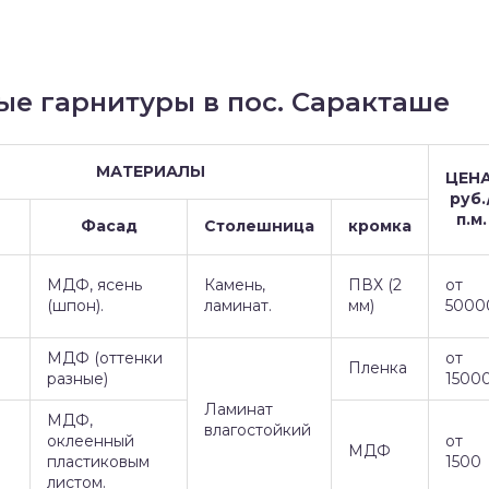
ые гарнитуры в пос. Саракташе
МАТЕРИАЛЫ
ЦЕНА
руб.
п.м.
Фасад
Столешница
кромка
МДФ, ясень
Камень,
ПВХ (2
от
(шпон).
ламинат.
мм)
5000
МДФ (оттенки
от
Пленка
разные)
1500
Ламинат
МДФ,
влагостойкий
оклеенный
от
МДФ
пластиковым
1500
листом.