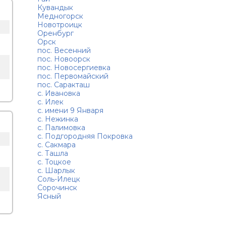
Кувандык
Медногорск
Новотроицк
Оренбург
Орск
пос. Весенний
пос. Новоорск
пос. Новосергиевка
пос. Первомайский
пос. Саракташ
с. Ивановка
с. Илек
с. имени 9 Января
с. Нежинка
с. Палимовка
с. Подгородняя Покровка
с. Сакмара
с. Ташла
с. Тоцкое
с. Шарлык
Соль-Илецк
Сорочинск
Ясный