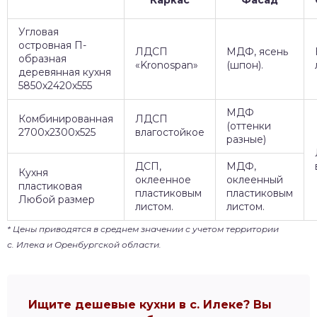
Каркас
Фасад
Угловая
островная П-
ЛДСП
МДФ, ясень
образная
«Kronospan»
(шпон).
деревянная кухня
5850х2420х555
МДФ
Комбинированная
ЛДСП
(оттенки
2700х2300х525
влагостойкое
разные)
ДСП,
МДФ,
Кухня
оклеенное
оклеенный
пластиковая
пластиковым
пластиковым
Любой размер
листом.
листом.
* Цены приводятся в среднем значении с учетом территории
с. Илека и Оренбургской области.
Ищите дешевые кухни в с. Илеке? Вы