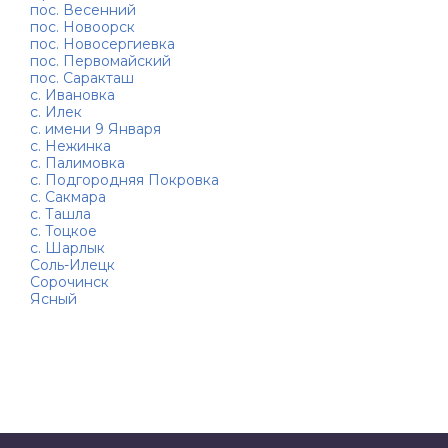
пос. Весенний
пос. Новоорск
пос. Новосергиевка
пос. Первомайский
пос. Саракташ
с. Ивановка
с. Илек
с. имени 9 Января
с. Нежинка
с. Палимовка
с. Подгородняя Покровка
с. Сакмара
с. Ташла
с. Тоцкое
с. Шарлык
Соль-Илецк
Сорочинск
Ясный