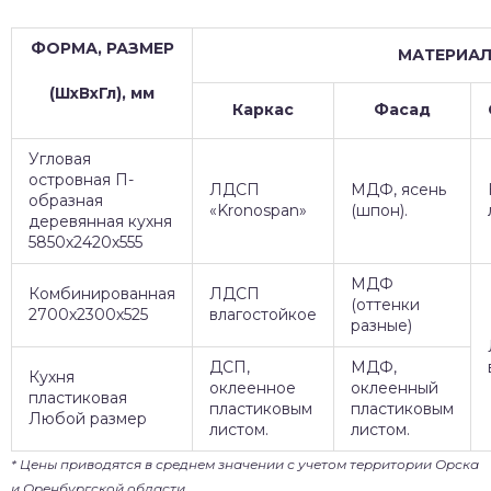
ФОРМА, РАЗМЕР
МАТЕРИА
(ШхВхГл), мм
Каркас
Фасад
Угловая
островная П-
ЛДСП
МДФ, ясень
образная
«Kronospan»
(шпон).
деревянная кухня
5850х2420х555
МДФ
Комбинированная
ЛДСП
(оттенки
2700х2300х525
влагостойкое
разные)
ДСП,
МДФ,
Кухня
оклеенное
оклеенный
пластиковая
пластиковым
пластиковым
Любой размер
листом.
листом.
* Цены приводятся в среднем значении с учетом территории Орска
и Оренбургской области.