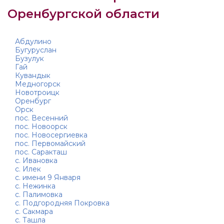
Оренбургской области
Абдулино
Бугуруслан
Бузулук
Гай
Кувандык
Медногорск
Новотроицк
Оренбург
Орск
пос. Весенний
пос. Новоорск
пос. Новосергиевка
пос. Первомайский
пос. Саракташ
с. Ивановка
с. Илек
с. имени 9 Января
с. Нежинка
с. Палимовка
с. Подгородняя Покровка
с. Сакмара
с. Ташла