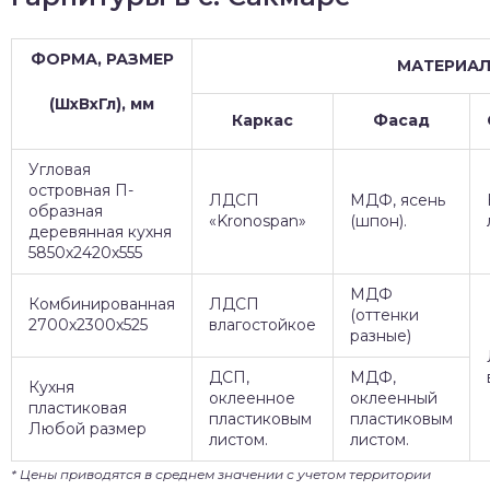
ФОРМА, РАЗМЕР
МАТЕРИА
(ШхВхГл), мм
Каркас
Фасад
Угловая
островная П-
ЛДСП
МДФ, ясень
образная
«Kronospan»
(шпон).
деревянная кухня
5850х2420х555
МДФ
Комбинированная
ЛДСП
(оттенки
2700х2300х525
влагостойкое
разные)
ДСП,
МДФ,
Кухня
оклеенное
оклеенный
пластиковая
пластиковым
пластиковым
Любой размер
листом.
листом.
* Цены приводятся в среднем значении с учетом территории