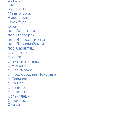
Бузулук
Гай
Кувандык
Медногорск
Новотроицк
Оренбург
Орск
пос. Весенний
пос. Новоорск
пос. Новосергиевка
пос. Первомайский
пос. Саракташ
с. Ивановка
с. Илек
с. имени 9 Января
с. Нежинка
с. Палимовка
с. Подгородняя Покровка
с. Сакмара
с. Ташла
с. Тоцкое
с. Шарлык
Соль-Илецк
Сорочинск
Ясный