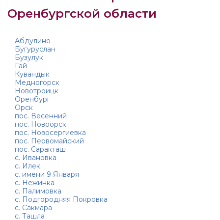
Оренбургской области
Абдулино
Бугуруслан
Бузулук
Гай
Кувандык
Медногорск
Новотроицк
Оренбург
Орск
пос. Весенний
пос. Новоорск
пос. Новосергиевка
пос. Первомайский
пос. Саракташ
с. Ивановка
с. Илек
с. имени 9 Января
с. Нежинка
с. Палимовка
с. Подгородняя Покровка
с. Сакмара
с. Ташла