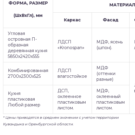
ФОРМА, РАЗМЕР
МАТЕРИА
(ШхВхГл), мм
Каркас
Фасад
Угловая
островная П-
ЛДСП
МДФ, ясень
образная
«Kronospan»
(шпон).
деревянная кухня
5850х2420х555
МДФ
Комбинированная
ЛДСП
(оттенки
2700х2300х525
влагостойкое
разные)
ДСП,
МДФ,
Кухня
оклеенное
оклеенный
пластиковая
пластиковым
пластиковым
Любой размер
листом.
листом.
* Цены приводятся в среднем значении с учетом территории
Кувандыка и Оренбургской области.