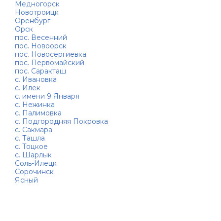
Медногорск
Новотроицк
Оренбург
Орск
пос. Весенний
пос. Новоорск
пос. Новосергиевка
пос. Первомайский
пос. Саракташ
с. Ивановка
с. Илек
с. имени 9 Января
с. Нежинка
с. Палимовка
с. Подгородняя Покровка
с. Сакмара
с. Ташла
с. Тоцкое
с. Шарлык
Соль-Илецк
Сорочинск
Ясный