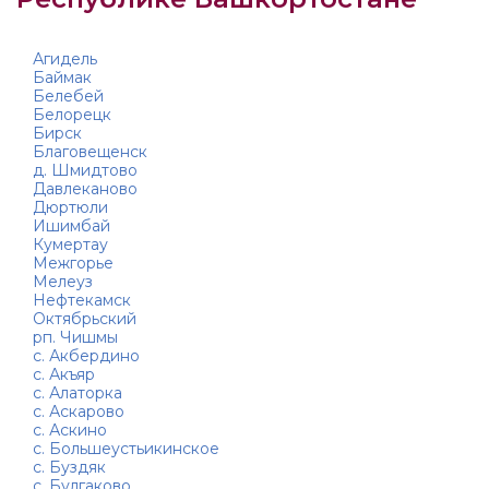
Агидель
Баймак
Белебей
Белорецк
Бирск
Благовещенск
д. Шмидтово
Давлеканово
Дюртюли
Ишимбай
Кумертау
Межгорье
Мелеуз
Нефтекамск
Октябрьский
рп. Чишмы
с. Акбердино
с. Акъяр
с. Алаторка
с. Аскарово
с. Аскино
с. Большеустьикинское
с. Буздяк
с. Булгаково