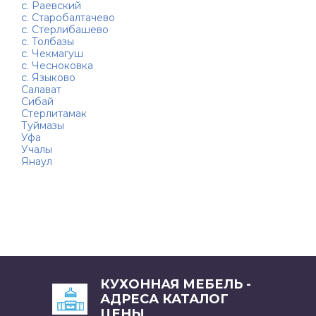
с. Раевский
с. Старобалтачево
с. Стерлибашево
с. Толбазы
с. Чекмагуш
с. Чесноковка
с. Языково
Салават
Сибай
Стерлитамак
Туймазы
Уфа
Учалы
Янаул
КУХОННАЯ МЕБЕЛЬ -
АДРЕСА КАТАЛОГ
ЦЕНЫ