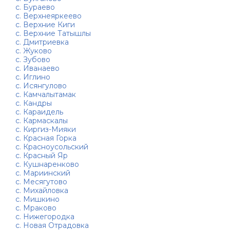
с. Бураево
с. Верхнеяркеево
с. Верхние Киги
с. Верхние Татышлы
с. Дмитриевка
с. Жуково
с. Зубово
с. Иванаево
с. Иглино
с. Исянгулово
с. Камчалытамак
с. Кандры
с. Караидель
с. Кармаскалы
с. Киргиз-Мияки
с. Красная Горка
с. Красноусольский
с. Красный Яр
с. Кушнаренково
с. Мариинский
с. Месягутово
с. Михайловка
с. Мишкино
с. Мраково
с. Нижегородка
с. Новая Отрадовка