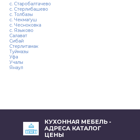
с. Старобалтачево
с. Стерлибашево
с. Толбазы
с. Чекмагуш
с. Чесноковка
с. Языково
Салават
Сибай
Стерлитамак
Туймазы
Уфа
Учалы
Янаул
КУХОННАЯ МЕБЕЛЬ -
АДРЕСА КАТАЛОГ
ЦЕНЫ