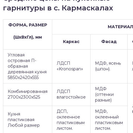
гарнитуры в с. Кармаскалах
ФОРМА, РАЗМЕР
МАТЕРИА
(ШхВхГл), мм
Каркас
Фасад
Угловая
островная П-
ЛДСП
МДФ, ясень
образная
«Kronospan»
(шпон).
деревянная кухня
5850х2420х555
МДФ
Комбинированная
ЛДСП
(оттенки
2700х2300х525
влагостойкое
разные)
ДСП,
МДФ,
Кухня
оклеенное
оклеенный
пластиковая
пластиковым
пластиковым
Любой размер
листом.
листом.