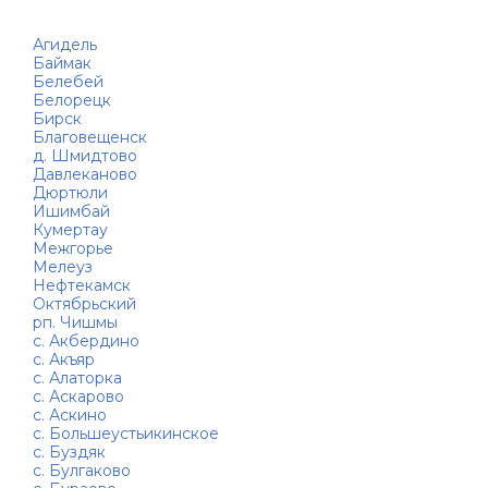
Агидель
Баймак
Белебей
Белорецк
Бирск
Благовещенск
д. Шмидтово
Давлеканово
Дюртюли
Ишимбай
Кумертау
Межгорье
Мелеуз
Нефтекамск
Октябрьский
рп. Чишмы
с. Акбердино
с. Акъяр
с. Алаторка
с. Аскарово
с. Аскино
с. Большеустьикинское
с. Буздяк
с. Булгаково