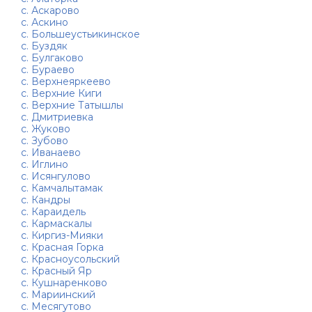
с. Аскарово
с. Аскино
с. Большеустьикинское
с. Буздяк
с. Булгаково
с. Бураево
с. Верхнеяркеево
с. Верхние Киги
с. Верхние Татышлы
с. Дмитриевка
с. Жуково
с. Зубово
с. Иванаево
с. Иглино
с. Исянгулово
с. Камчалытамак
с. Кандры
с. Караидель
с. Кармаскалы
с. Киргиз-Мияки
с. Красная Горка
с. Красноусольский
с. Красный Яр
с. Кушнаренково
с. Мариинский
с. Месягутово