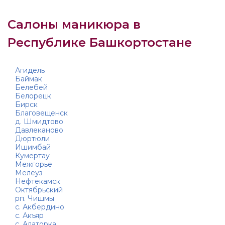
Салоны маникюра в
Республике Башкортостане
Агидель
Баймак
Белебей
Белорецк
Бирск
Благовещенск
д. Шмидтово
Давлеканово
Дюртюли
Ишимбай
Кумертау
Межгорье
Мелеуз
Нефтекамск
Октябрьский
рп. Чишмы
с. Акбердино
с. Акъяр
с. Алаторка