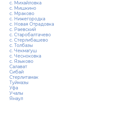
с. Михайловка
с. Мишкино
с. Мраково
с. Нижегородка
с. Новая Отрадовка
с. Раевский
с. Старобалтачево
с. Стерлибашево
с. Толбазы
с. Чекмагуш
с. Чесноковка
с. Языково
Салават
Сибай
Стерлитамак
Туймазы
Уфа
Учалы
Янаул