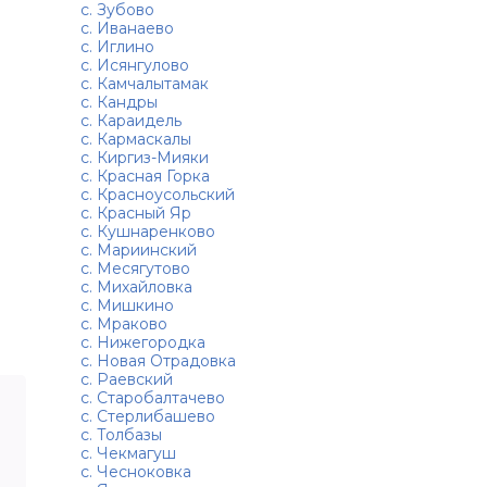
с. Зубово
с. Иванаево
с. Иглино
с. Исянгулово
с. Камчалытамак
с. Кандры
с. Караидель
с. Кармаскалы
с. Киргиз-Мияки
с. Красная Горка
с. Красноусольский
с. Красный Яр
с. Кушнаренково
с. Мариинский
с. Месягутово
с. Михайловка
с. Мишкино
с. Мраково
с. Нижегородка
с. Новая Отрадовка
с. Раевский
с. Старобалтачево
с. Стерлибашево
с. Толбазы
с. Чекмагуш
с. Чесноковка