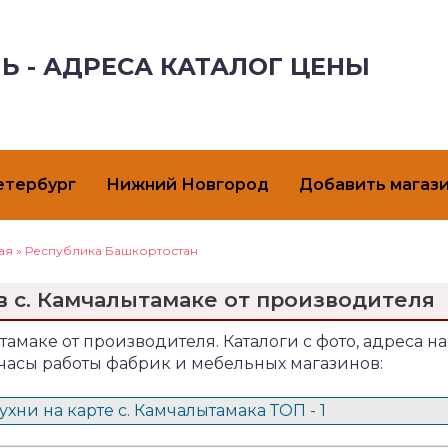
Ь - АДРЕСА КАТАЛОГ ЦЕНЫ
етербург
Нижний Новгород
Добавить магаз
ая
»
Республика Башкортостан
в с. Камчалытамаке от производителя
ытамаке от производителя. Каталоги с фото, адреса на
 часы работы фабрик и мебельных магазинов:
хни на карте с. Камчалытамака ТОП - 1