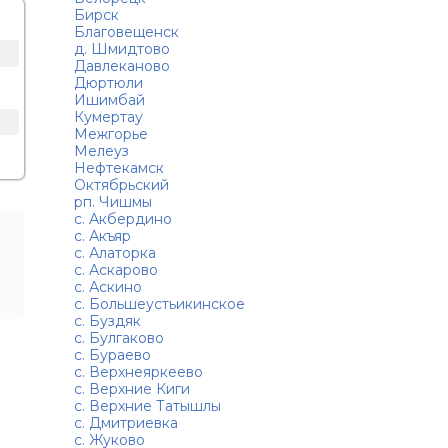
Бирск
Благовещенск
д. Шмидтово
Давлеканово
Дюртюли
Ишимбай
Кумертау
Межгорье
Мелеуз
Нефтекамск
Октябрьский
рп. Чишмы
с. Акбердино
с. Акъяр
с. Алаторка
с. Аскарово
с. Аскино
с. Большеустьикинское
с. Буздяк
с. Булгаково
с. Бураево
с. Верхнеяркеево
с. Верхние Киги
с. Верхние Татышлы
с. Дмитриевка
с. Жуково