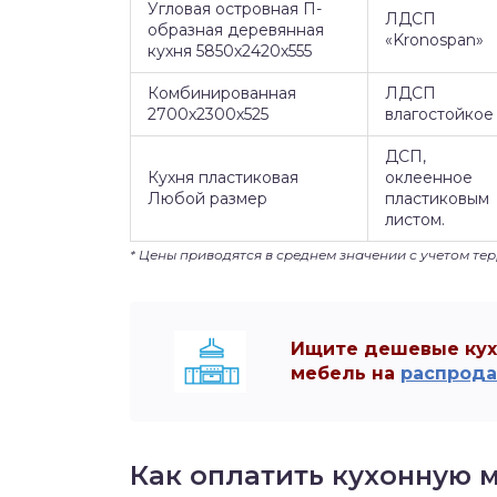
Угловая островная П-
ЛДСП
образная деревянная
«Kronospan»
кухня 5850х2420х555
Комбинированная
ЛДСП
2700х2300х525
влагостойкое
ДСП,
Кухня пластиковая
оклеенное
Любой размер
пластиковым
листом.
* Цены приводятся в среднем значении с учетом т
Ищите дешевые кухн
мебель на
распрод
Как оплатить кухонную 