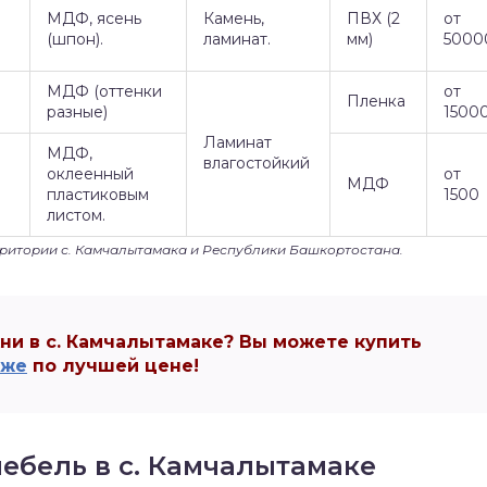
МДФ, ясень
Камень,
ПВХ (2
от
(шпон).
ламинат.
мм)
5000
МДФ (оттенки
от
Пленка
разные)
1500
Ламинат
МДФ,
влагостойкий
оклеенный
от
МДФ
пластиковым
1500
листом.
ерритории с. Камчалытамака и Республики Башкортостана.
и в с. Камчалытамаке? Вы можете купить
аже
по лучшей цене!
мебель в с. Камчалытамаке