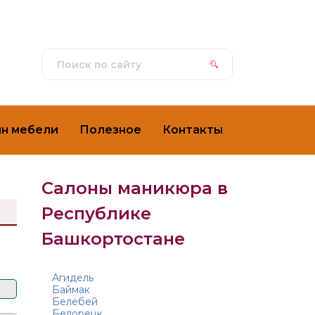
ин мебели
Полезное
Контакты
Салоны маникюра в
Республике
Башкортостане
Агидель
Баймак
Белебей
Белорецк