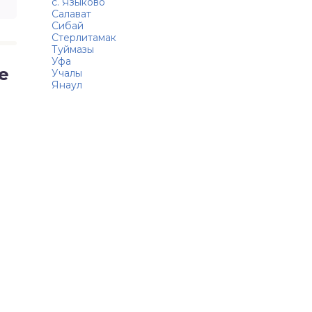
с. Языково
Салават
Сибай
Стерлитамак
Туймазы
Уфа
е
Учалы
Янаул