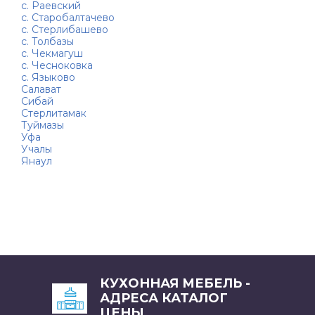
с. Раевский
с. Старобалтачево
с. Стерлибашево
с. Толбазы
с. Чекмагуш
с. Чесноковка
с. Языково
Салават
Сибай
Стерлитамак
Туймазы
Уфа
Учалы
Янаул
КУХОННАЯ МЕБЕЛЬ -
АДРЕСА КАТАЛОГ
ЦЕНЫ