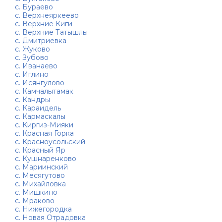
с. Бураево
с. Верхнеяркеево
с. Верхние Киги
с. Верхние Татышлы
с. Дмитриевка
с. Жуково
с. Зубово
с. Иванаево
с. Иглино
с. Исянгулово
с. Камчалытамак
с. Кандры
с. Караидель
с. Кармаскалы
с. Киргиз-Мияки
с. Красная Горка
с. Красноусольский
с. Красный Яр
с. Кушнаренково
с. Мариинский
с. Месягутово
с. Михайловка
с. Мишкино
с. Мраково
с. Нижегородка
с. Новая Отрадовка