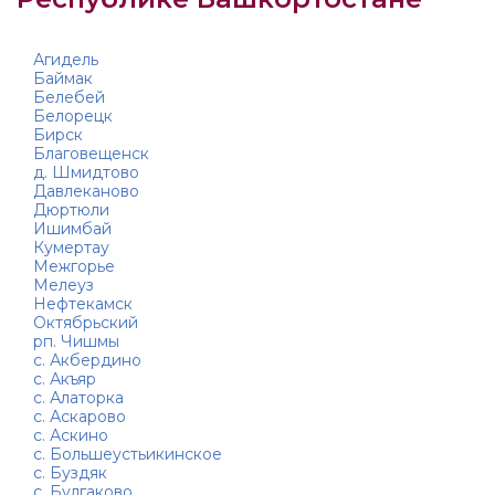
Агидель
Баймак
Белебей
Белорецк
Бирск
Благовещенск
д. Шмидтово
Давлеканово
Дюртюли
Ишимбай
Кумертау
Межгорье
Мелеуз
Нефтекамск
Октябрьский
рп. Чишмы
с. Акбердино
с. Акъяр
с. Алаторка
с. Аскарово
с. Аскино
с. Большеустьикинское
с. Буздяк
с. Булгаково