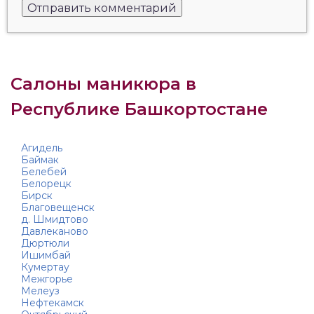
Салоны маникюра в
Республике Башкортостане
Агидель
Баймак
Белебей
Белорецк
Бирск
Благовещенск
д. Шмидтово
Давлеканово
Дюртюли
Ишимбай
Кумертау
Межгорье
Мелеуз
Нефтекамск