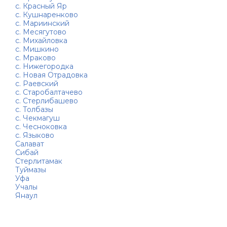
с. Красный Яр
с. Кушнаренково
с. Мариинский
с. Месягутово
с. Михайловка
с. Мишкино
с. Мраково
с. Нижегородка
с. Новая Отрадовка
с. Раевский
с. Старобалтачево
с. Стерлибашево
с. Толбазы
с. Чекмагуш
с. Чесноковка
с. Языково
Салават
Сибай
Стерлитамак
Туймазы
Уфа
Учалы
Янаул