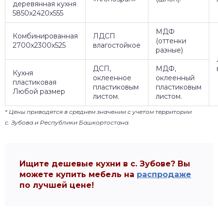
деревянная кухня
5850х2420х555
МДФ
Комбинированная
ЛДСП
(оттенки
2700х2300х525
влагостойкое
разные)
ДСП,
МДФ,
Кухня
оклеенное
оклеенный
пластиковая
пластиковым
пластиковым
Любой размер
листом.
листом.
* Цены приводятся в среднем значении с учетом территории
с. Зубова и Республики Башкортостана.
Ищите дешевые кухни в с. Зубове? Вы
можете купить мебель на
распродаже
по лучшей цене!