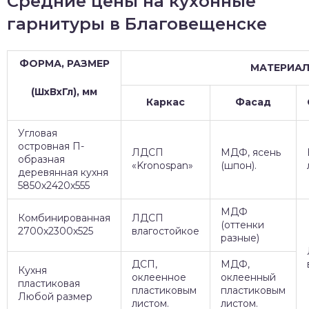
Средние цены на кухонные
гарнитуры в Благовещенске
ФОРМА, РАЗМЕР
МАТЕРИА
(ШхВхГл), мм
Каркас
Фасад
Угловая
островная П-
ЛДСП
МДФ, ясень
образная
«Kronospan»
(шпон).
деревянная кухня
5850х2420х555
МДФ
Комбинированная
ЛДСП
(оттенки
2700х2300х525
влагостойкое
разные)
ДСП,
МДФ,
Кухня
оклеенное
оклеенный
пластиковая
пластиковым
пластиковым
Любой размер
листом.
листом.