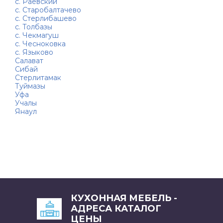
с. Раевский
с. Старобалтачево
с. Стерлибашево
с. Толбазы
с. Чекмагуш
с. Чесноковка
с. Языково
Салават
Сибай
Стерлитамак
Туймазы
Уфа
Учалы
Янаул
КУХОННАЯ МЕБЕЛЬ -
АДРЕСА КАТАЛОГ
ЦЕНЫ