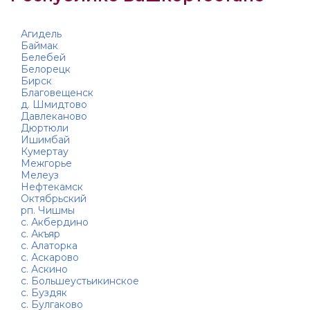
Агидель
Баймак
Белебей
Белорецк
Бирск
Благовещенск
д. Шмидтово
Давлеканово
Дюртюли
Ишимбай
Кумертау
Межгорье
Мелеуз
Нефтекамск
Октябрьский
рп. Чишмы
с. Акбердино
с. Акъяр
с. Алаторка
с. Аскарово
с. Аскино
с. Большеустьикинское
с. Буздяк
с. Булгаково