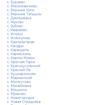
с. Бураево
с. Верхнеяркеево
с. Верхние Киги
с. Верхние Татышлы
с. Дмитриевка
с. Жуково
с. Зубово
с. Иванаево
с. Иглино
с. Исянгулово
с. Камчалытамак
с. Кандры
с. Караидель
с. Кармаскалы
с. Киргиз-Мияки
с. Красная Горка
с. Красноусольский
с. Красный Яр
с. Кушнаренково
с. Мариинский
с. Месягутово
с. Михайловка
с. Мишкино
с. Мраково
с. Нижегородка
с. Новая Отрадовка