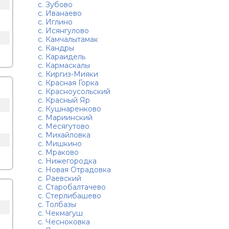
с. Зубово
с. Иванаево
с. Иглино
с. Исянгулово
с. Камчалытамак
с. Кандры
с. Караидель
с. Кармаскалы
с. Киргиз-Мияки
с. Красная Горка
с. Красноусольский
с. Красный Яр
с. Кушнаренково
с. Мариинский
с. Месягутово
с. Михайловка
с. Мишкино
с. Мраково
с. Нижегородка
с. Новая Отрадовка
с. Раевский
с. Старобалтачево
с. Стерлибашево
с. Толбазы
с. Чекмагуш
с. Чесноковка