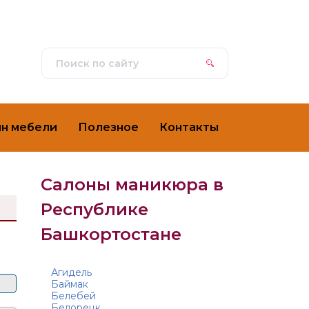
ин мебели
Полезное
Контакты
Салоны маникюра в
Республике
Башкортостане
Агидель
Баймак
Белебей
Белорецк