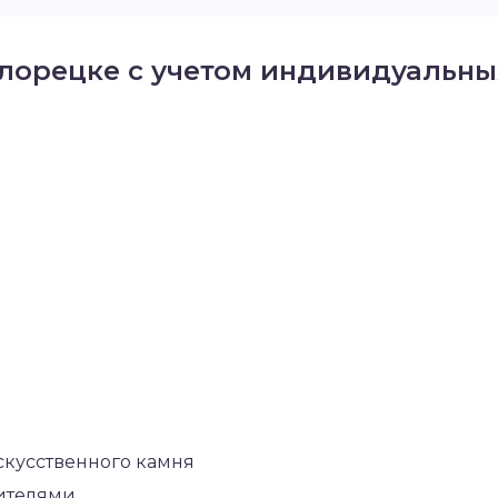
елорецке с учетом индивидуальны
скусственного камня
сителями