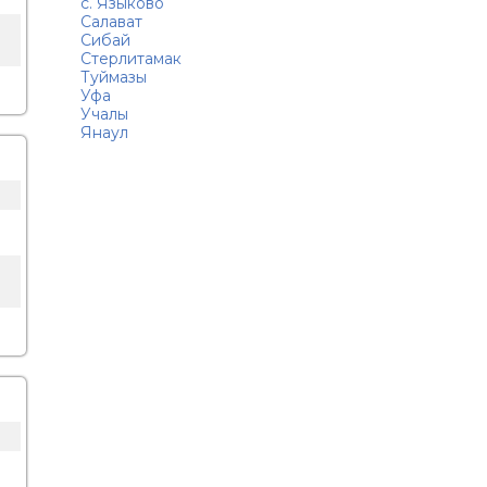
с. Языково
Салават
Сибай
Стерлитамак
Туймазы
Уфа
Учалы
Янаул