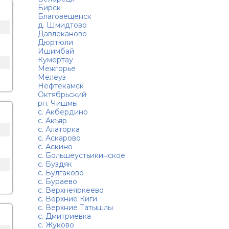
Бирск
Благовещенск
д. Шмидтово
Давлеканово
Дюртюли
Ишимбай
Кумертау
Межгорье
Мелеуз
Нефтекамск
Октябрьский
рп. Чишмы
с. Акбердино
с. Акъяр
с. Алаторка
с. Аскарово
с. Аскино
с. Большеустьикинское
с. Буздяк
с. Булгаково
с. Бураево
с. Верхнеяркеево
с. Верхние Киги
с. Верхние Татышлы
с. Дмитриевка
с. Жуково