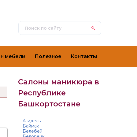
ин мебели
Полезное
Контакты
Салоны маникюра в
Республике
Башкортостане
Агидель
Баймак
Белебей
Белорецк