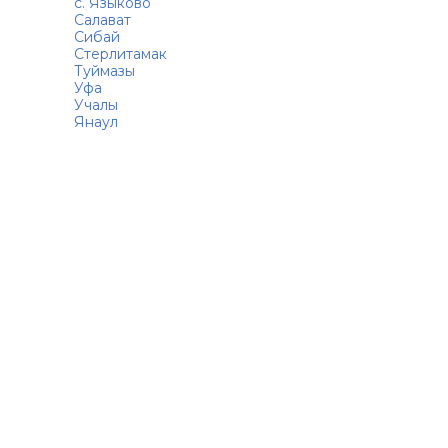
с. Языково
Салават
Сибай
Стерлитамак
Туймазы
Уфа
Учалы
Янаул