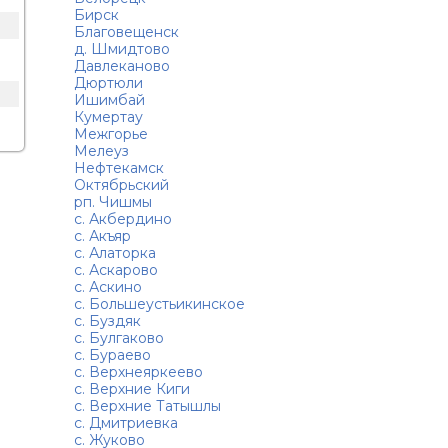
Бирск
Благовещенск
д. Шмидтово
Давлеканово
Дюртюли
Ишимбай
Кумертау
Межгорье
Мелеуз
Нефтекамск
Октябрьский
рп. Чишмы
с. Акбердино
с. Акъяр
с. Алаторка
с. Аскарово
с. Аскино
с. Большеустьикинское
с. Буздяк
с. Булгаково
с. Бураево
с. Верхнеяркеево
с. Верхние Киги
с. Верхние Татышлы
с. Дмитриевка
с. Жуково