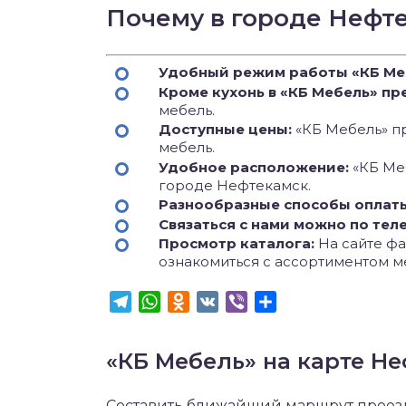
Почему в городе Нефт
Удобный режим работы «КБ Ме
Кроме кухонь в «КБ Мебель» пр
мебель.
Доступные цены:
«КБ Мебель» пр
мебель.
Удобное расположение:
«КБ Ме
городе Нефтекамск.
Разнообразные способы оплат
Связаться с нами можно по тел
Просмотр каталога:
На сайте фаб
ознакомиться с ассортиментом м
Telegram
WhatsApp
Odnoklassniki
VK
Viber
Отправить
«КБ Мебель» на карте Н
Составить ближайший маршрут проезда