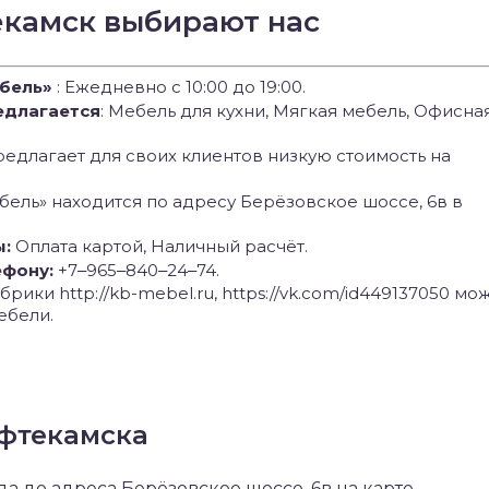
екамск выбирают нас
бель»
: Ежедневно с 10:00 до 19:00.
едлагается
: Мебель для кухни, Мягкая мебель, Офисна
едлагает для своих клиентов низкую стоимость на
бель» находится по адресу Берёзовское шоссе, 6в в
ы:
Оплата картой, Наличный расчёт.
ефону:
+7‒965‒840‒24‒74.
рики http://kb-mebel.ru, https://vk.com/id449137050 мо
ебели.
ефтекамска
 до адреса Берёзовское шоссе, 6в на карте