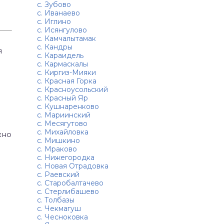
с. Зубово
с. Иванаево
с. Иглино
с. Исянгулово
с. Камчалытамак
с. Кандры
я
с. Караидель
с. Кармаскалы
с. Киргиз-Мияки
с. Красная Горка
с. Красноусольский
с. Красный Яр
с. Кушнаренково
с. Мариинский
с. Месягутово
с. Михайловка
жно
с. Мишкино
с. Мраково
с. Нижегородка
с. Новая Отрадовка
с. Раевский
с. Старобалтачево
с. Стерлибашево
с. Толбазы
с. Чекмагуш
с. Чесноковка