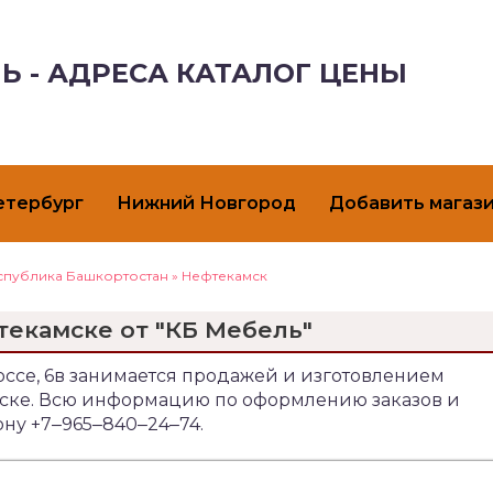
Ь - АДРЕСА КАТАЛОГ ЦЕНЫ
етербург
Нижний Новгород
Добавить магаз
спублика Башкортостан
»
Нефтекамск
текамске от "КБ Мебель"
оссе, 6в занимается продажей и изготовлением
амске. Всю информацию по оформлению заказов и
ону +7‒965‒840‒24‒74.