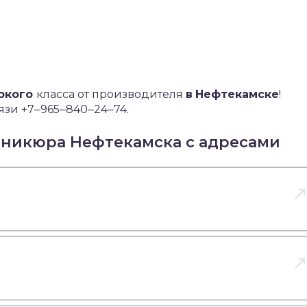
окого
класса от производителя
в
Нефтекамске
!
язи +7‒965‒840‒24‒74.
аникюра Нефтекамска с адресами