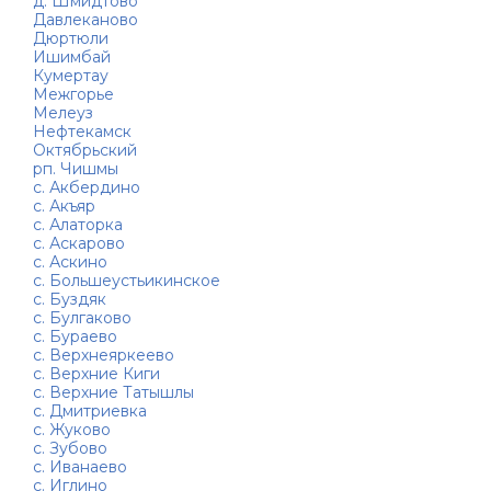
д. Шмидтово
Давлеканово
Дюртюли
Ишимбай
Кумертау
Межгорье
Мелеуз
Нефтекамск
Октябрьский
рп. Чишмы
с. Акбердино
с. Акъяр
с. Алаторка
с. Аскарово
с. Аскино
с. Большеустьикинское
с. Буздяк
с. Булгаково
с. Бураево
с. Верхнеяркеево
с. Верхние Киги
с. Верхние Татышлы
с. Дмитриевка
с. Жуково
с. Зубово
с. Иванаево
с. Иглино