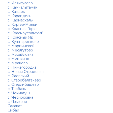
с. Исянгулово
с. Камчалытамак
с. Кандры
с. Караидель
с. Кармаскалы
с. Киргиз-Мияки
с. Красная Горка
с. Красноусольский
с. Красный Яр
с. Кушнаренково
с. Мариинский
с. Месягутово
с. Михайловка
с. Мишкино
с. Мраково
с. Нижегородка
с. Новая Отрадовка
с. Раевский
с. Старобалтачево
с. Стерлибашево
с. Толбазы
с. Чекмагуш
с. Чесноковка
с. Языково
Салават
Сибай