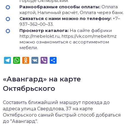
городе Октябрьский.
Разнообразные способы оплаты:
Оплата
картой, Наличный расчёт, Оплата через банк.
Связаться с нами можно по телефону:
+7‒
937‒362‒00‒33.
Просмотр каталога:
На сайте фабрики
http://mebelokt.ru, https://vk.com/mebeltmz
можно ознакомиться с ассортиментом
мебели.
Telegram
WhatsApp
Odnoklassniki
VK
Viber
Отправить
«Авангард» на карте
Октябрьского
Составить ближайший маршрут проезда до
адреса улица Свердлова, 37 на карте
Октябрьского самый быстрый способ добраться
до "Авангард".