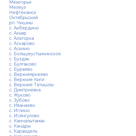
Межгорье
Мелеуз
Нефтекамск
Октябрьский
рп. Чишмы
с. Акбердино
с. Акъяр
с. Алаторка
с. Аскарово
с. Аскино
с. Большеустьикинское
с. Буздяк
с. Булгаково
с. Бураево
с. Верхнеяркеево
с. Верхние Киги
с. Верхние Татышлы
с. Дмитриевка
с. Жуково
с. Зубово
с. Иванаево
с. Иглино
с. Исянгулово
с. Камчалытамак
с. Кандры
с. Караидель