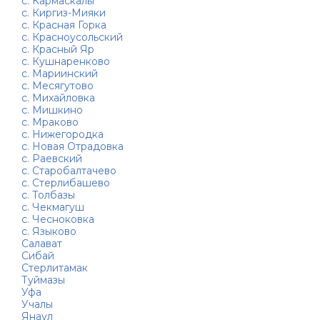
с. Кармаскалы
с. Киргиз-Мияки
с. Красная Горка
с. Красноусольский
с. Красный Яр
с. Кушнаренково
с. Мариинский
с. Месягутово
с. Михайловка
с. Мишкино
с. Мраково
с. Нижегородка
с. Новая Отрадовка
с. Раевский
с. Старобалтачево
с. Стерлибашево
с. Толбазы
с. Чекмагуш
с. Чесноковка
с. Языково
Салават
Сибай
Стерлитамак
Туймазы
Уфа
Учалы
Янаул