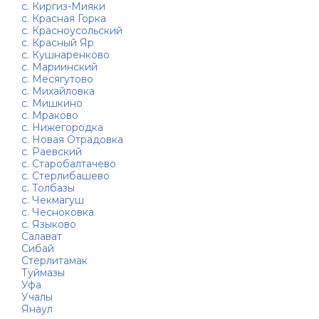
с. Киргиз-Мияки
с. Красная Горка
с. Красноусольский
с. Красный Яр
с. Кушнаренково
с. Мариинский
с. Месягутово
с. Михайловка
с. Мишкино
с. Мраково
с. Нижегородка
с. Новая Отрадовка
с. Раевский
с. Старобалтачево
с. Стерлибашево
с. Толбазы
с. Чекмагуш
с. Чесноковка
с. Языково
Салават
Сибай
Стерлитамак
Туймазы
Уфа
Учалы
Янаул