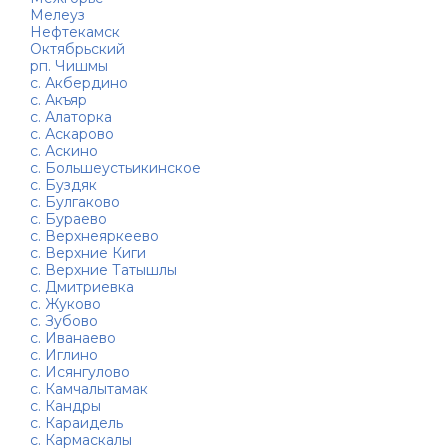
Мелеуз
Нефтекамск
Октябрьский
рп. Чишмы
с. Акбердино
с. Акъяр
с. Алаторка
с. Аскарово
с. Аскино
с. Большеустьикинское
с. Буздяк
с. Булгаково
с. Бураево
с. Верхнеяркеево
с. Верхние Киги
с. Верхние Татышлы
с. Дмитриевка
с. Жуково
с. Зубово
с. Иванаево
с. Иглино
с. Исянгулово
с. Камчалытамак
с. Кандры
с. Караидель
с. Кармаскалы