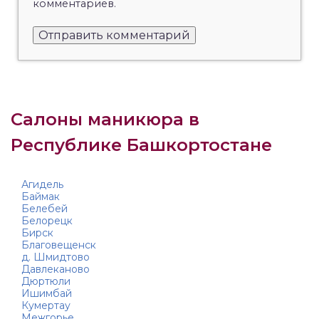
комментариев.
Салоны маникюра в
Республике Башкортостане
Агидель
Баймак
Белебей
Белорецк
Бирск
Благовещенск
д. Шмидтово
Давлеканово
Дюртюли
Ишимбай
Кумертау
Межгорье