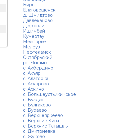
Бирск
Благовещенск
д. Шмидтово
Давлеканово
Дюртюли
Ишимбай
Кумертау
Межгорье
Мелеуз
Нефтекамск
Октябрьский
рп. Чишмы
с. Акбердино
с. Акъяр
с. Алаторка
с. Аскарово
с. Аскино
с. Большеустьикинское
с. Буздяк
с. Булгаково
с. Бураево
с. Верхнеяркеево
с. Верхние Киги
с. Верхние Татышлы
с. Дмитриевка
с. Жуково