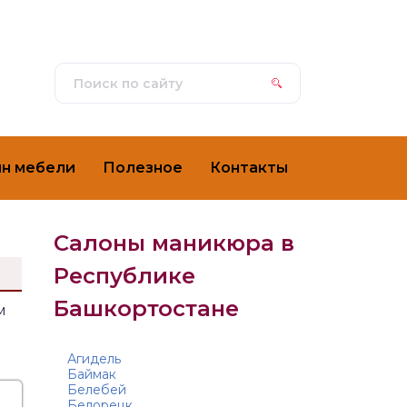
ин мебели
Полезное
Контакты
Салоны маникюра в
Республике
Башкортостане
м
Агидель
Баймак
Белебей
Белорецк