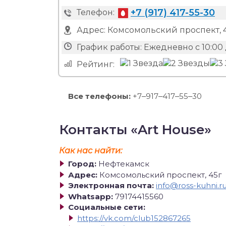
+7 (917) 417-55-30
Телефон:
Адрес:
Комсомольский проспект, 
График работы:
Ежедневно с 10:00 
Рейтинг:
Все телефоны:
+7‒917‒417‒55‒30
Контакты «Art House»
Как нас найти:
Город:
Нефтекамск
Адрес:
Комсомольский проспект, 45г
Электронная почта:
info@ross-kuhni.r
Whatsapp:
79174415560
Социальные сети:
https://vk.com/club152867265