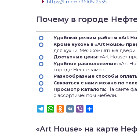
https://t.me/+79610512535
Почему в городе Нефт
Удобный режим работы «Art Ho
Кроме кухонь в «Art House» пр
для кухни, Межкомнатные двери.
Доступные цены:
«Art House» пр
Удобное расположение:
«Art H
городе Нефтекамск.
Разнообразные способы оплат
Связаться с нами можно по тел
Просмотр каталога:
На сайте фа
с ассортиментом мебели.
Telegram
WhatsApp
Odnoklassniki
VK
Viber
Отправить
«Art House» на карте Не