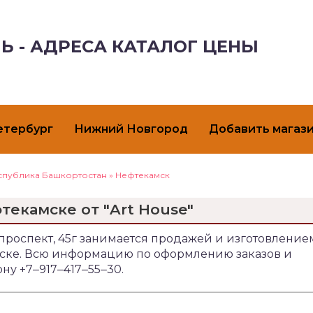
Ь - АДРЕСА КАТАЛОГ ЦЕНЫ
етербург
Нижний Новгород
Добавить магаз
спублика Башкортостан
»
Нефтекамск
текамске от "Art House"
 проспект, 45г занимается продажей и изготовление
амске. Всю информацию по оформлению заказов и
ну +7‒917‒417‒55‒30.