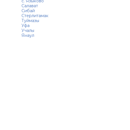
с. Языково
Салават
Сибай
Стерлитамак
Туймазы
Уфа
Учалы
Янаул