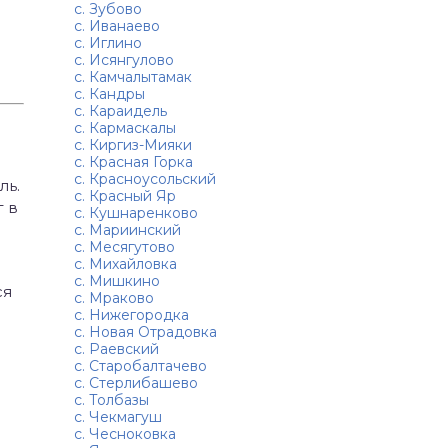
с. Зубово
с. Иванаево
с. Иглино
с. Исянгулово
с. Камчалытамак
с. Кандры
с. Караидель
с. Кармаскалы
с. Киргиз-Мияки
с. Красная Горка
с. Красноусольский
ль.
с. Красный Яр
г в
с. Кушнаренково
с. Мариинский
с. Месягутово
с. Михайловка
с. Мишкино
ся
с. Мраково
с. Нижегородка
с. Новая Отрадовка
с. Раевский
с. Старобалтачево
с. Стерлибашево
с. Толбазы
с. Чекмагуш
с. Чесноковка