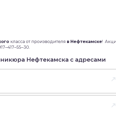
кого
класса от производителя
в
Нефтекамске
!
Акци
17‒417‒55‒30.
аникюра Нефтекамска с адресами