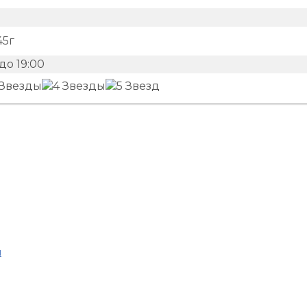
45г
до 19:00
u