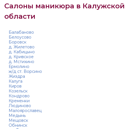
Салоны маникюра в Калужской
области
Балабаново
Белоусово
Боровск
д. Жилетово
д. Кабицыно
д. Кривское
д. Мстихино
Ермолино
ж/д ст. Ворсино
Жиздра
Калуга
Киров
Козельск
Кондрово
Кременки
Людиново
Малоярославец
Медынь
Мещовск
Обнинск