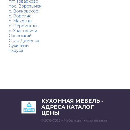
пгт Товарково
пос. Воротынск
с. Волковское
с. Ворсино
с. Маковцы
с. Перемышль
с. Хвастовичи
Сосенский
Спас-Деменск
Сухиничи
Таруса
КУХОННАЯ МЕБЕЛЬ -
АДРЕСА КАТАЛОГ
ЦЕНЫ
© 2018–2026 – Мебель для кухни на заказ