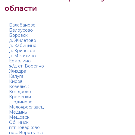
области
Балабаново
Белоусово
Боровск
д. Жилетово
д. Кабицыно
д. Кривское
д. Мстихино
Ермолино
ж/д ст. Ворсино
Жиздра
Калуга
Киров
Козельск
Кондрово
Кременки
Людиново
Малоярославец
Медынь
Мещовск
Обнинск
пгт Товарково
пос. Воротынск