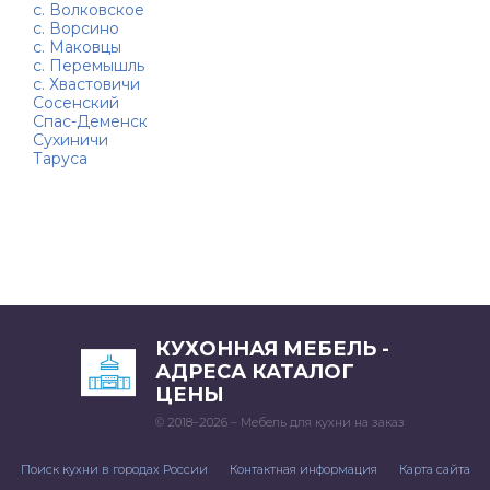
с. Волковское
с. Ворсино
с. Маковцы
с. Перемышль
с. Хвастовичи
Сосенский
Спас-Деменск
Сухиничи
Таруса
КУХОННАЯ МЕБЕЛЬ -
АДРЕСА КАТАЛОГ
ЦЕНЫ
© 2018–2026 – Мебель для кухни на заказ
Поиск кухни в городах России
Контактная информация
Карта сайта