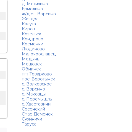
д. Мстихино
Ермолино
ж/д ст. Ворсино
Жиздра
Калуга
Киров
Козельск
Кондрово
Кременки
Людиново
Малоярославец
Медынь
Мещовск
Обнинск
пгт Товарково
пос. Воротынск
с. Волковское
с. Ворсино
с. Маковцы
с. Перемышль
с. Хвастовичи
Сосенский
Спас-Деменск
Сухиничи
Таруса