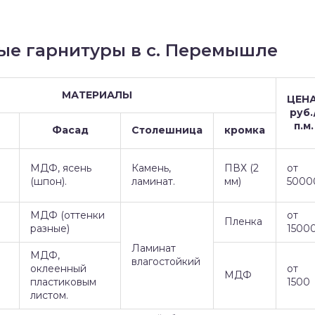
ые гарнитуры в с. Перемышле
МАТЕРИАЛЫ
ЦЕНА
руб.
п.м.
Фасад
Столешница
кромка
МДФ, ясень
Камень,
ПВХ (2
от
(шпон).
ламинат.
мм)
5000
МДФ (оттенки
от
Пленка
разные)
1500
Ламинат
МДФ,
влагостойкий
оклеенный
от
МДФ
пластиковым
1500
листом.