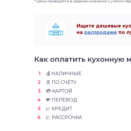
* Цены приводятся в среднем значении с учетом те
Ищите дешевые кух
на
распродаже
по л
Как оплатить кухонную 
💰 НАЛИЧНЫЕ
📄 ПО СЧЁТУ
💳 КАРТОЙ
💸 ПЕРЕВОД
📈 КРЕДИТ
💹 РАССРОЧКА