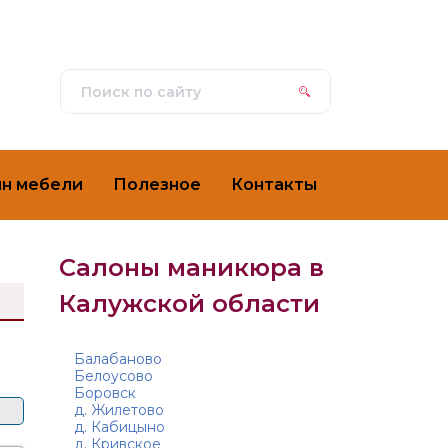
ин мебели
Полезное
Контакты
Салоны маникюра в
Калужской области
Балабаново
Белоусово
Боровск
д. Жилетово
д. Кабицыно
д. Кривское