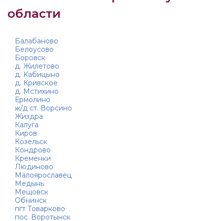
области
Балабаново
Белоусово
Боровск
д. Жилетово
д. Кабицыно
д. Кривское
д. Мстихино
Ермолино
ж/д ст. Ворсино
Жиздра
Калуга
Киров
Козельск
Кондрово
Кременки
Людиново
Малоярославец
Медынь
Мещовск
Обнинск
пгт Товарково
пос. Воротынск