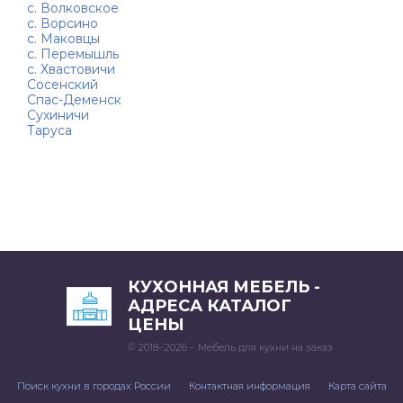
с. Волковское
с. Ворсино
с. Маковцы
с. Перемышль
с. Хвастовичи
Сосенский
Спас-Деменск
Сухиничи
Таруса
КУХОННАЯ МЕБЕЛЬ -
АДРЕСА КАТАЛОГ
ЦЕНЫ
© 2018–2026 – Мебель для кухни на заказ
Поиск кухни в городах России
Контактная информация
Карта сайта