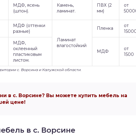
МДФ, ясень
Камень,
ПВХ (2
от
(шпон).
ламинат.
мм)
5000
МДФ (оттенки
от
Пленка
разные)
1500
Ламинат
МДФ,
влагостойкий
оклеенный
от
МДФ
пластиковым
1500
листом.
рритории с. Ворсина и Калужской области.
и в с. Ворсине? Вы можете купить мебель на
ей цене!
ебель в с. Ворсине