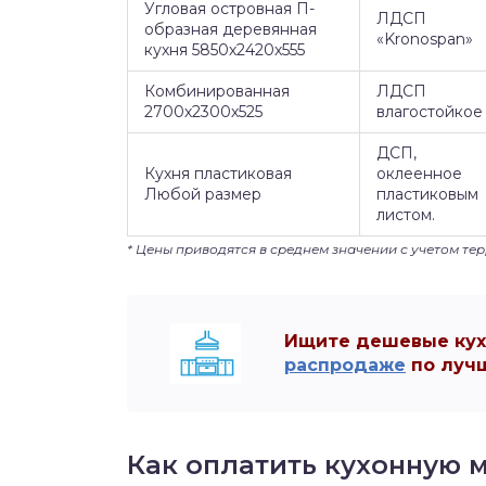
Угловая островная П-
ЛДСП
образная деревянная
«Kronospan»
кухня 5850х2420х555
Комбинированная
ЛДСП
2700х2300х525
влагостойкое
ДСП,
Кухня пластиковая
оклеенное
Любой размер
пластиковым
листом.
* Цены приводятся в среднем значении с учетом те
Ищите дешевые кухн
распродаже
по лучш
Как оплатить кухонную м