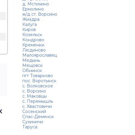
д. Мстихино
Ермолино
ж/д ст. Ворсино
Жиздра
Калуга
Киров
Козельск
Кондрово
Кременки
Людиново
Малоярославец
Медынь
Мещовск
Обнинск
пгт Товарково
пос. Воротынск
с. Волковское
с. Ворсино
с. Маковцы
с. Перемышль
с. Хвастовичи
х
Сосенский
Спас-Деменск
Сухиничи
Таруса