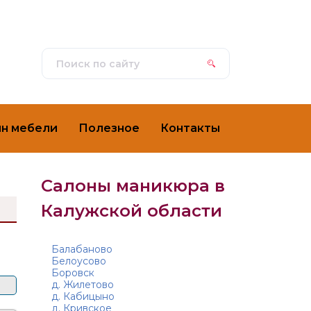
ин мебели
Полезное
Контакты
Салоны маникюра в
Калужской области
Балабаново
Белоусово
Боровск
д. Жилетово
д. Кабицыно
д. Кривское