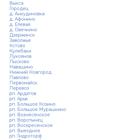
Выкса
Городец
д. Анкудиновка
д. Афонино
д. Елевая
д. Овечкино
Дзержинск
Заволжье
Кстово
Кулебаки
Лукоянов
Лысково
Навашино
Нижний Новгород
Павлово
Первомайск
Перевоз
рп. Ардатов
рп. Арья
рп. Большое Козино
рп. Большое Мурашкино
рп. Вознесенское
рп. Воротынец
рп. Воскресенское
рп. Выездное
рп. Гидроторф