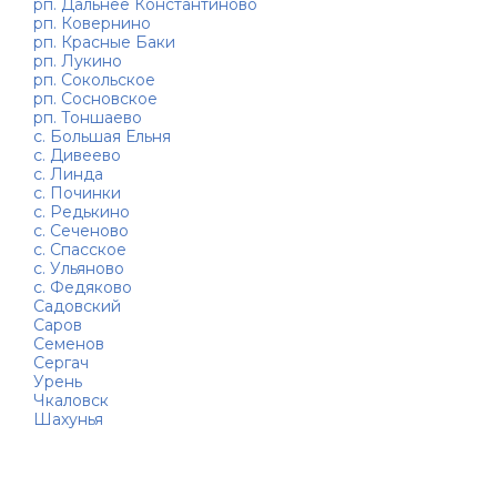
рп. Дальнее Константиново
рп. Ковернино
рп. Красные Баки
рп. Лукино
рп. Сокольское
рп. Сосновское
рп. Тоншаево
с. Большая Ельня
с. Дивеево
с. Линда
с. Починки
с. Редькино
с. Сеченово
с. Спасское
с. Ульяново
с. Федяково
Садовский
Саров
Семенов
Сергач
Урень
Чкаловск
Шахунья