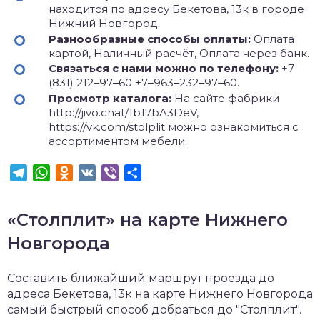
находится по адресу Бекетова, 13к в городе
Нижний Новгород.
Разнообразные способы оплаты:
Оплата
картой, Наличный расчёт, Оплата через банк.
Связаться с нами можно по телефону:
+7
(831) 212‒97‒60 +7‒963‒232‒97‒60.
Просмотр каталога:
На сайте фабрики
http://jivo.chat/1b17bA3DeV,
https://vk.com/stolplit можно ознакомиться с
ассортиментом мебели.
Telegram
WhatsApp
Odnoklassniki
VK
Viber
Отправить
«Столплит» на карте Нижнего
Новгорода
Составить ближайший маршрут проезда до
адреса Бекетова, 13к на карте Нижнего Новгорода
самый быстрый способ добраться до "Столплит".