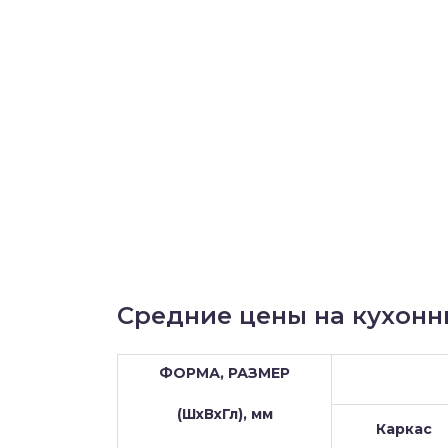
Средние цены на кухонн
ФОРМА, РАЗМЕР
(ШхВхГл), мм
Каркас