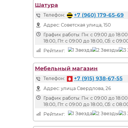
Шатура
+7 (960) 179-65-69
Телефон:
Адрес:
Советская улица, 150
График работы:
Пн: с 09:00 до 18:00,
18:00, Пт: с 09:00 до 18:00, Сб: с 09:0
Рейтинг:
Мебельный магазин
+7 (915) 938-67-55
Телефон:
Адрес:
улица Свердлова, 26
График работы:
Пн: с 09:00 до 18:00,
18:00, Пт: с 09:00 до 18:00, Сб: с 08:0
Рейтинг: