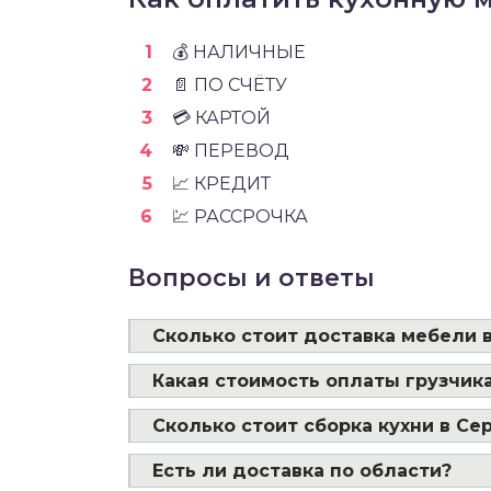
💰 НАЛИЧНЫЕ
📄 ПО СЧЁТУ
💳 КАРТОЙ
💸 ПЕРЕВОД
📈 КРЕДИТ
💹 РАССРОЧКА
Вопросы и ответы
Сколько стоит доставка мебели 
Какая стоимость оплаты грузчика
Сколько стоит сборка кухни в Се
Есть ли доставка по области?