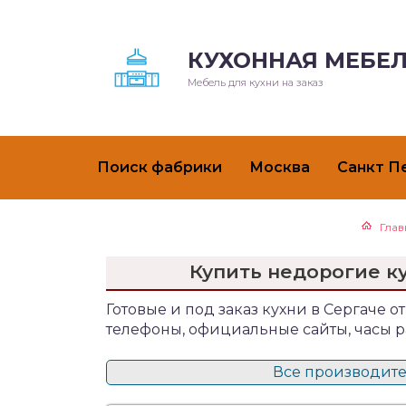
КУХОННАЯ МЕБЕЛ
Мебель для кухни на заказ
Поиск фабрики
Москва
Санкт П
Глав
Купить недорогие к
Готовые и под заказ кухни в Сергаче от
телефоны, официальные сайты, часы р
Все производител