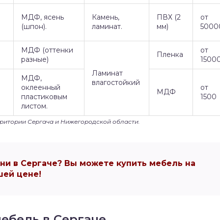
МДФ, ясень
Камень,
ПВХ (2
от
(шпон).
ламинат.
мм)
5000
МДФ (оттенки
от
Пленка
разные)
1500
Ламинат
МДФ,
влагостойкий
оклеенный
от
МДФ
пластиковым
1500
листом.
ерритории Сергача и Нижегородской области.
и в Сергаче? Вы можете купить мебель на
ей цене!
мебель в Сергаче