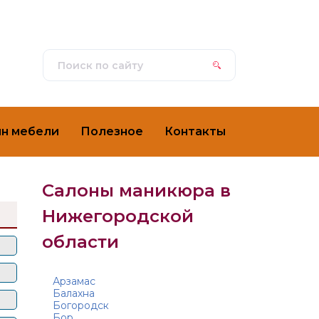
ин мебели
Полезное
Контакты
Салоны маникюра в
Нижегородской
области
Арзамас
Балахна
Богородск
Бор