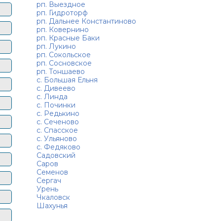
рп. Выездное
рп. Гидроторф
рп. Дальнее Константиново
рп. Ковернино
рп. Красные Баки
рп. Лукино
рп. Сокольское
рп. Сосновское
рп. Тоншаево
с. Большая Ельня
с. Дивеево
с. Линда
с. Починки
с. Редькино
с. Сеченово
с. Спасское
с. Ульяново
с. Федяково
Садовский
Саров
Семенов
Сергач
Урень
Чкаловск
Шахунья