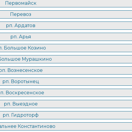
Первомайск
Перевоз
рп. Ардатов
рп. Арья
п. Большое Козино
 Большое Мурашкино
рп. Вознесенское
рп. Воротынец
п. Воскресенское
рп. Выездное
рп. Гидроторф
альнее Константиново