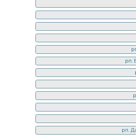
р
рп.
р
рп. Д