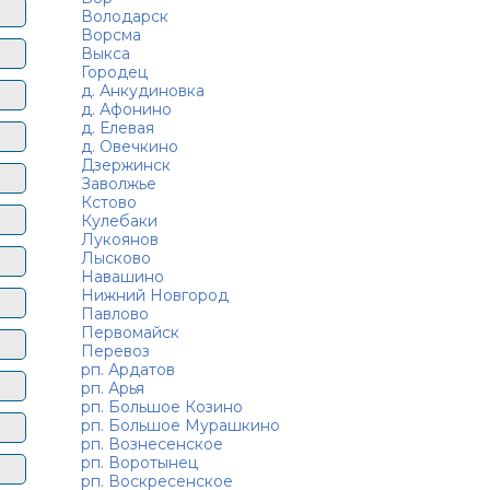
Володарск
Ворсма
Выкса
Городец
д. Анкудиновка
д. Афонино
д. Елевая
д. Овечкино
Дзержинск
Заволжье
Кстово
Кулебаки
Лукоянов
Лысково
Навашино
Нижний Новгород
Павлово
Первомайск
Перевоз
рп. Ардатов
рп. Арья
рп. Большое Козино
рп. Большое Мурашкино
рп. Вознесенское
рп. Воротынец
рп. Воскресенское