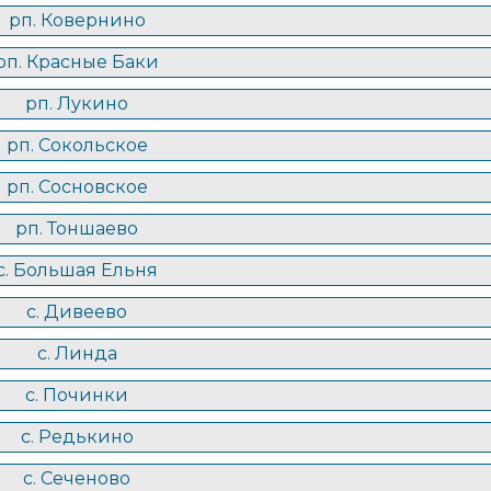
рп. Ковернино
рп. Красные Баки
рп. Лукино
рп. Сокольское
рп. Сосновское
рп. Тоншаево
с. Большая Ельня
с. Дивеево
с. Линда
с. Починки
с. Редькино
с. Сеченово