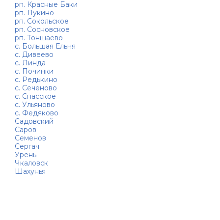
рп. Красные Баки
рп. Лукино
рп. Сокольское
рп. Сосновское
рп. Тоншаево
с. Большая Ельня
с. Дивеево
с. Линда
с. Починки
с. Редькино
с. Сеченово
с. Спасское
с. Ульяново
с. Федяково
Садовский
Саров
Семенов
Сергач
Урень
Чкаловск
Шахунья