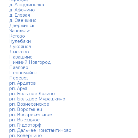
д. Анкудиновка
д. Афонино
д. Елевая
д. Овечкино
Дзержинск
Заволжье
Кстово
Кулебаки
Лукоянов
Лысково
Навашино
Нижний Новгород
Павлово
Первомайск
Перевоз
рп. Ардатов
рп. Арья
рп. Большое Козино
рп. Большое Мурашкино
рп. Вознесенское
рп. Воротынец
рп. Воскресенское
рп. Выездное
рп. Гидроторф
рп. Дальнее Константиново
рп. Ковернино