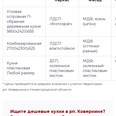
Каркас
Фасад
Угловая
островная П-
ЛДСП
МДФ, ясень
образная
«Kronospan»
(шпон).
деревянная кухня
5850х2420х555
МДФ
Комбинированная
ЛДСП
(оттенки
2700х2300х525
влагостойкое
разные)
ДСП,
МДФ,
Кухня
оклеенное
оклеенный
пластиковая
пластиковым
пластиковым
Любой размер
листом.
листом.
* Цены приводятся в среднем значении с учетом территории
рп. Ковернина и Нижегородской области.
Ищите дешевые кухни в рп. Ковернине?