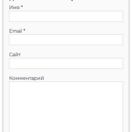
Имя
*
Email
*
Сайт
Комментарий