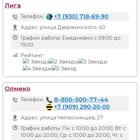
Лига
+7 (930) 718-69-90
Телефон:
Адрес:
улица Дзержинского, 40
График работы:
Ежедневно с 09:00 до
19:00
Рейтинг:
Олмеко
8‒800‒500‒77‒44
Телефон:
+7 (909) 290-20-00
Адрес:
улица Челюскинцев, 27
График работы:
Пн: с 10:00 до 20:00, Вт: с
10:00 до 20:00, Ср: с 10:00 до 20:00, Чт: с