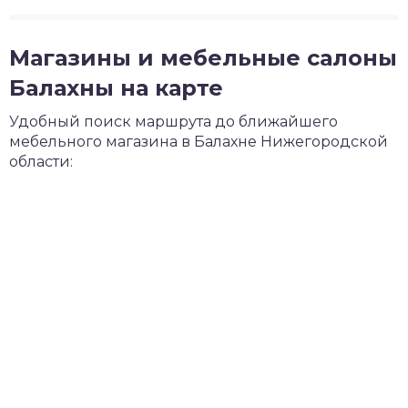
Магазины и мебельные салоны
Балахны на карте
Удобный поиск маршрута до ближайшего
мебельного магазина в Балахне Нижегородской
области: