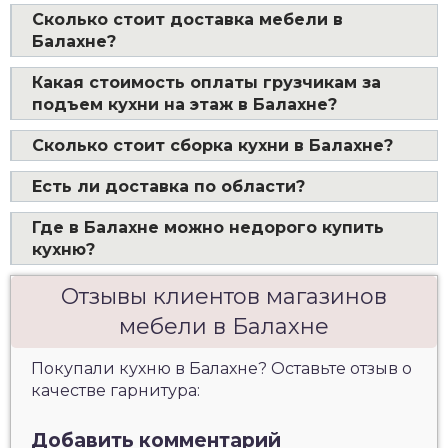
Сколько стоит доставка мебели в
Балахне?
Какая стоимость оплаты грузчикам за
подъем кухни на этаж в Балахне?
Сколько стоит сборка кухни в Балахне?
Есть ли доставка по области?
Где в Балахне можно недорого купить
кухню?
Отзывы клиентов магазинов
мебели в Балахне
Покупали кухню в Балахне? Оставьте отзыв о
качестве гарнитура:
Добавить комментарий