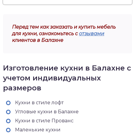
Перед тем как заказать и купить мебель
для кухни, ознакомьтесь с
отзывами
клиентов в Балахне
Изготовление кухни в Балахне с
учетом индивидуальных
размеров
Кухни в стиле лофт
Угловые кухни в Балахне
Кухни в стиле Прованс
Маленькие кухни