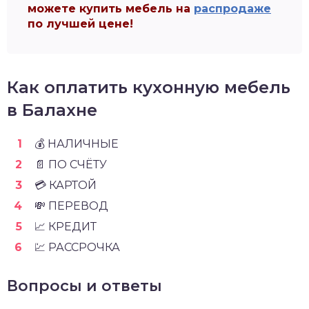
можете купить мебель на
распродаже
по лучшей цене!
Как оплатить кухонную мебель
в Балахне
💰 НАЛИЧНЫЕ
📄 ПО СЧЁТУ
💳 КАРТОЙ
💸 ПЕРЕВОД
📈 КРЕДИТ
💹 РАССРОЧКА
Вопросы и ответы