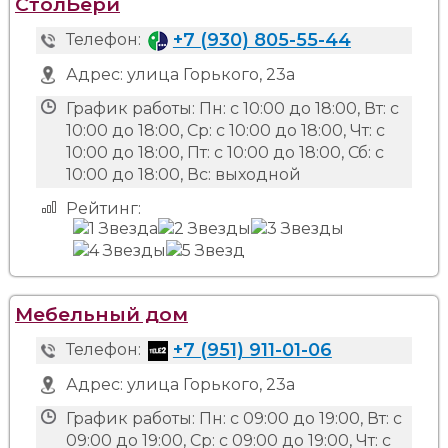
СтолБери
+7 (930) 805-55-44
Телефон:
Адрес:
улица Горького, 23а
График работы:
Пн: с 10:00 до 18:00, Вт: с
10:00 до 18:00, Ср: с 10:00 до 18:00, Чт: с
10:00 до 18:00, Пт: с 10:00 до 18:00, Сб: с
10:00 до 18:00, Вс: выходной
Рейтинг:
Мебельный дом
+7 (951) 911-01-06
Телефон:
Адрес:
улица Горького, 23а
График работы:
Пн: с 09:00 до 19:00, Вт: с
09:00 до 19:00, Ср: с 09:00 до 19:00, Чт: с