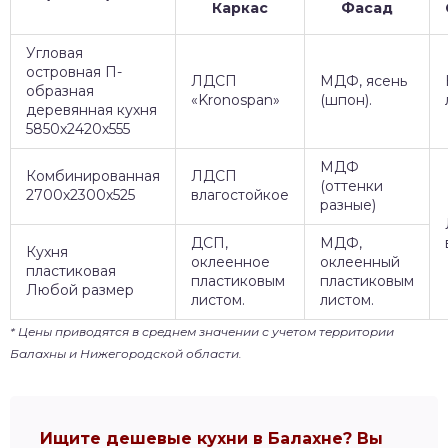
Каркас
Фасад
Угловая
островная П-
ЛДСП
МДФ, ясень
образная
«Kronospan»
(шпон).
деревянная кухня
5850х2420х555
МДФ
Комбинированная
ЛДСП
(оттенки
2700х2300х525
влагостойкое
разные)
ДСП,
МДФ,
Кухня
оклеенное
оклеенный
пластиковая
пластиковым
пластиковым
Любой размер
листом.
листом.
* Цены приводятся в среднем значении с учетом территории
Балахны и Нижегородской области.
Ищите дешевые кухни в Балахне? Вы