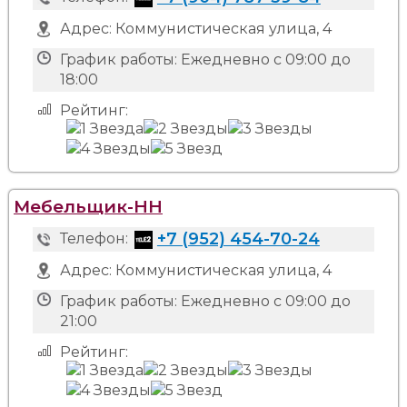
Адрес:
Коммунистическая улица, 4
График работы:
Ежедневно с 09:00 до
18:00
Рейтинг:
Мебельщик-НН
+7 (952) 454-70-24
Телефон:
Адрес:
Коммунистическая улица, 4
График работы:
Ежедневно с 09:00 до
21:00
Рейтинг: