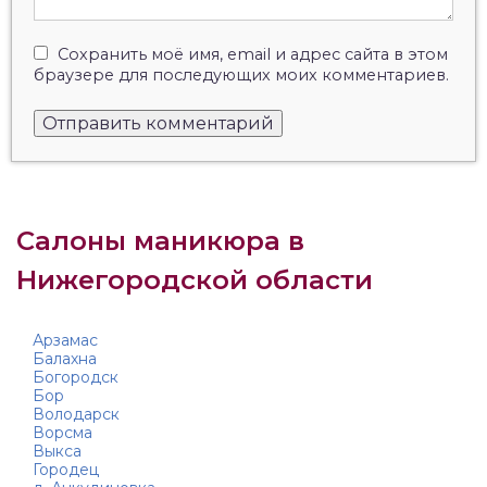
Сохранить моё имя, email и адрес сайта в этом
браузере для последующих моих комментариев.
Салоны маникюра в
Нижегородской области
Арзамас
Балахна
Богородск
Бор
Володарск
Ворсма
Выкса
Городец