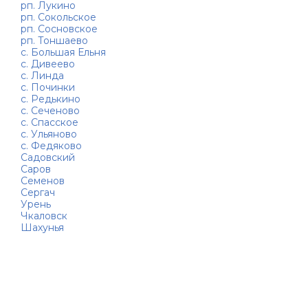
рп. Лукино
рп. Сокольское
рп. Сосновское
рп. Тоншаево
с. Большая Ельня
с. Дивеево
с. Линда
с. Починки
с. Редькино
с. Сеченово
с. Спасское
с. Ульяново
с. Федяково
Садовский
Саров
Семенов
Сергач
Урень
Чкаловск
Шахунья