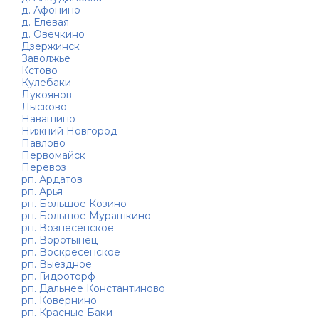
д. Афонино
д. Елевая
д. Овечкино
Дзержинск
Заволжье
Кстово
Кулебаки
Лукоянов
Лысково
Навашино
Нижний Новгород
Павлово
Первомайск
Перевоз
рп. Ардатов
рп. Арья
рп. Большое Козино
рп. Большое Мурашкино
рп. Вознесенское
рп. Воротынец
рп. Воскресенское
рп. Выездное
рп. Гидроторф
рп. Дальнее Константиново
рп. Ковернино
рп. Красные Баки