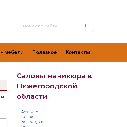
ин мебели
Полезное
Контакты
Салоны маникюра в
Нижегородской
области
ни
Арзамас
Балахна
Богородск
Бор