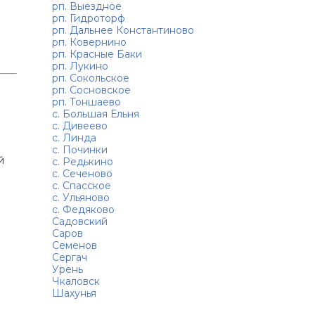
рп. Выездное
рп. Гидроторф
рп. Дальнее Константиново
рп. Ковернино
рп. Красные Баки
рп. Лукино
рп. Сокольское
рп. Сосновское
рп. Тоншаево
с. Большая Ельня
с. Дивеево
с. Линда
с. Починки
й
с. Редькино
с. Сеченово
с. Спасское
с. Ульяново
с. Федяково
Садовский
Саров
Семенов
Сергач
Урень
Чкаловск
Шахунья