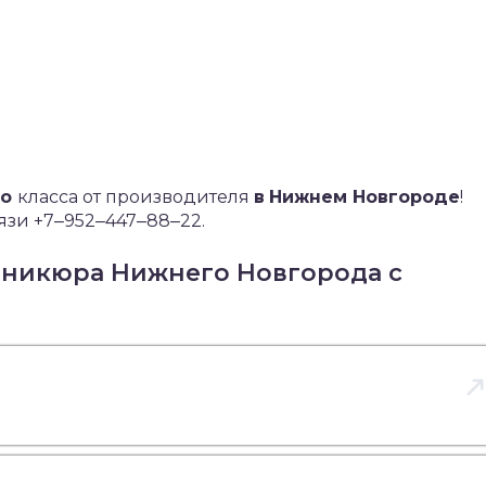
го
класса от производителя
в
Нижнем Новгороде
!
язи +7‒952‒447‒88‒22.
аникюра Нижнего Новгорода с