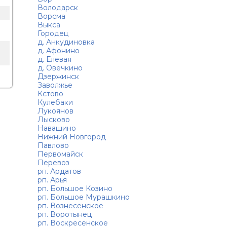
Володарск
Ворсма
Выкса
Городец
д. Анкудиновка
д. Афонино
д. Елевая
д. Овечкино
Дзержинск
Заволжье
Кстово
Кулебаки
Лукоянов
Лысково
Навашино
Нижний Новгород
Павлово
Первомайск
Перевоз
рп. Ардатов
рп. Арья
рп. Большое Козино
рп. Большое Мурашкино
рп. Вознесенское
рп. Воротынец
рп. Воскресенское