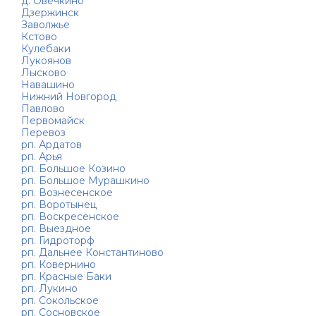
д. Овечкино
Дзержинск
Заволжье
Кстово
Кулебаки
Лукоянов
Лысково
Навашино
Нижний Новгород
Павлово
Первомайск
Перевоз
рп. Ардатов
рп. Арья
рп. Большое Козино
рп. Большое Мурашкино
рп. Вознесенское
рп. Воротынец
рп. Воскресенское
рп. Выездное
рп. Гидроторф
рп. Дальнее Константиново
рп. Ковернино
рп. Красные Баки
рп. Лукино
рп. Сокольское
рп. Сосновское