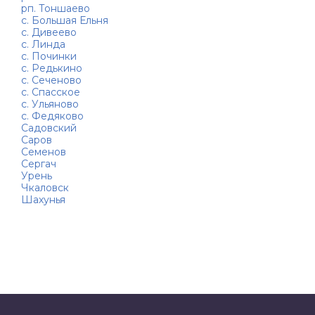
рп. Тоншаево
с. Большая Ельня
с. Дивеево
с. Линда
с. Починки
с. Редькино
с. Сеченово
с. Спасское
с. Ульяново
с. Федяково
Садовский
Саров
Семенов
Сергач
Урень
Чкаловск
Шахунья