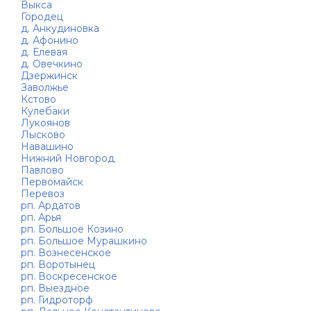
Выкса
Городец
д. Анкудиновка
д. Афонино
д. Елевая
д. Овечкино
Дзержинск
Заволжье
Кстово
Кулебаки
Лукоянов
Лысково
Навашино
Нижний Новгород
Павлово
Первомайск
Перевоз
рп. Ардатов
рп. Арья
рп. Большое Козино
рп. Большое Мурашкино
рп. Вознесенское
рп. Воротынец
рп. Воскресенское
рп. Выездное
рп. Гидроторф