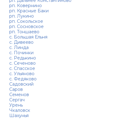
рп. Дальнее Константиново
рп. Ковернино
рп. Красные Баки
рп. Лукино
рп. Сокольское
рп. Сосновское
рп. Тоншаево
с. Большая Ельня
с. Дивеево
с. Линда
с. Починки
с. Редькино
с. Сеченово
с. Спасское
с. Ульяново
с. Федяково
Садовский
Саров
Семенов
Сергач
Урень
Чкаловск
Шахунья