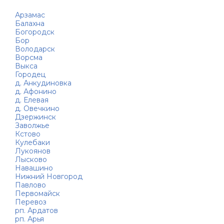
Арзамас
Балахна
Богородск
Бор
Володарск
Ворсма
Выкса
Городец
д. Анкудиновка
д. Афонино
д. Елевая
д. Овечкино
Дзержинск
Заволжье
Кстово
Кулебаки
Лукоянов
Лысково
Навашино
Нижний Новгород
Павлово
Первомайск
Перевоз
рп. Ардатов
рп. Арья