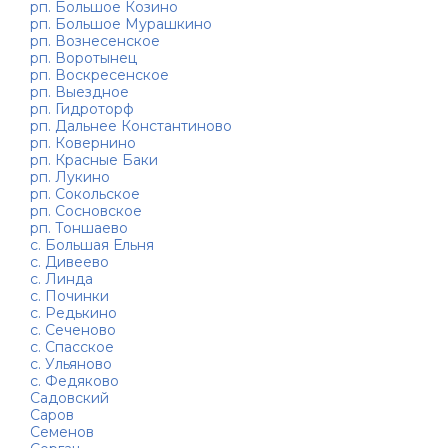
рп. Большое Козино
рп. Большое Мурашкино
рп. Вознесенское
рп. Воротынец
рп. Воскресенское
рп. Выездное
рп. Гидроторф
рп. Дальнее Константиново
рп. Ковернино
рп. Красные Баки
рп. Лукино
рп. Сокольское
рп. Сосновское
рп. Тоншаево
с. Большая Ельня
с. Дивеево
с. Линда
с. Починки
с. Редькино
с. Сеченово
с. Спасское
с. Ульяново
с. Федяково
Садовский
Саров
Семенов