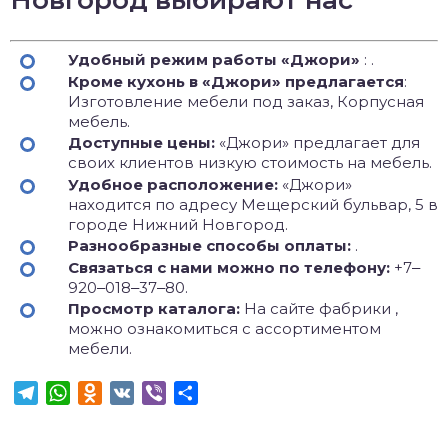
Новгород выбирают нас
Удобный режим работы «Джори»
: .
Кроме кухонь в «Джори» предлагается
:
Изготовление мебели под заказ, Корпусная
мебель.
Доступные цены:
«Джори» предлагает для
своих клиентов низкую стоимость на мебель.
Удобное расположение:
«Джори»
находится по адресу Мещерский бульвар, 5 в
городе Нижний Новгород.
Разнообразные способы оплаты:
.
Связаться с нами можно по телефону:
+7‒
920‒018‒37‒80.
Просмотр каталога:
На сайте фабрики ,
можно ознакомиться с ассортиментом
мебели.
Telegram
WhatsApp
Odnoklassniki
VK
Viber
Отправить