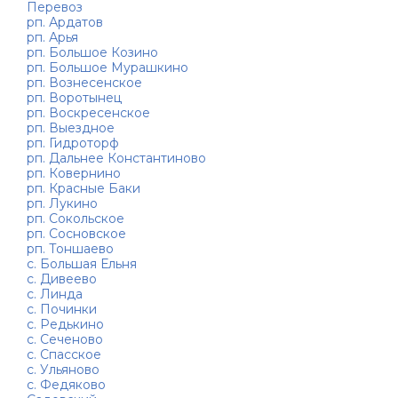
Перевоз
рп. Ардатов
рп. Арья
рп. Большое Козино
рп. Большое Мурашкино
рп. Вознесенское
рп. Воротынец
рп. Воскресенское
рп. Выездное
рп. Гидроторф
рп. Дальнее Константиново
рп. Ковернино
рп. Красные Баки
рп. Лукино
рп. Сокольское
рп. Сосновское
рп. Тоншаево
с. Большая Ельня
с. Дивеево
с. Линда
с. Починки
с. Редькино
с. Сеченово
с. Спасское
с. Ульяново
с. Федяково