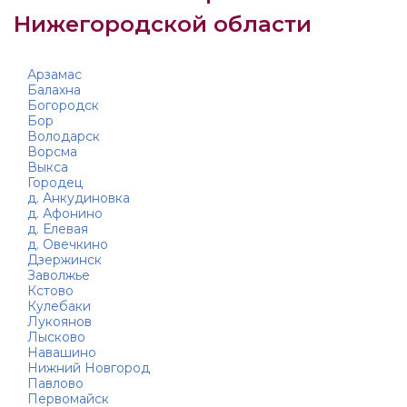
Нижегородской области
Арзамас
Балахна
Богородск
Бор
Володарск
Ворсма
Выкса
Городец
д. Анкудиновка
д. Афонино
д. Елевая
д. Овечкино
Дзержинск
Заволжье
Кстово
Кулебаки
Лукоянов
Лысково
Навашино
Нижний Новгород
Павлово
Первомайск