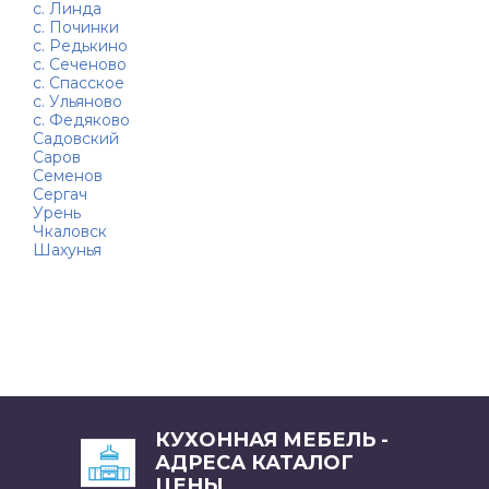
с. Линда
с. Починки
с. Редькино
с. Сеченово
с. Спасское
с. Ульяново
с. Федяково
Садовский
Саров
Семенов
Сергач
Урень
Чкаловск
Шахунья
КУХОННАЯ МЕБЕЛЬ -
АДРЕСА КАТАЛОГ
ЦЕНЫ