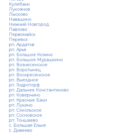
Кулебаки
Лукоянов
Лысково
Навашино
Нижний Новгород
Павлово
Первомайск
Перевоз
рп. Ардатов
рп. Арья
рп. Большое Козино
рп. Большое Мурашкино
рп. Вознесенское
рп. Воротынец
рп. Воскресенское
рп. Выездное
рп. Гидроторф
рп. Дальнее Константиново
рп. Ковернино
рп. Красные Баки
рп. Лукино
рп. Сокольское
рп. Сосновское
рп. Тоншаево
с. Большая Ельня
с. Дивеево