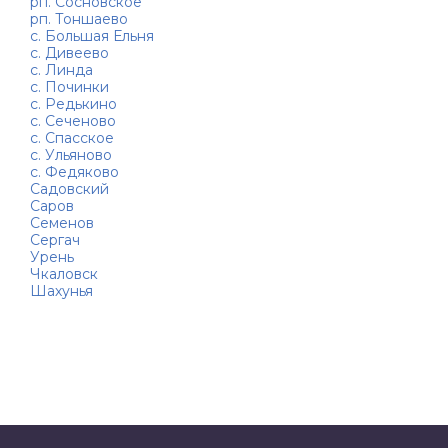
рп. Сосновское
рп. Тоншаево
с. Большая Ельня
с. Дивеево
с. Линда
с. Починки
с. Редькино
с. Сеченово
с. Спасское
с. Ульяново
с. Федяково
Садовский
Саров
Семенов
Сергач
Урень
Чкаловск
Шахунья