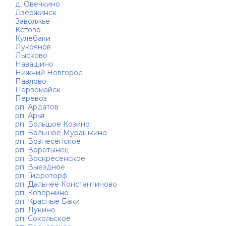
д. Овечкино
Дзержинск
Заволжье
Кстово
Кулебаки
Лукоянов
Лысково
Навашино
Нижний Новгород
Павлово
Первомайск
Перевоз
рп. Ардатов
рп. Арья
рп. Большое Козино
рп. Большое Мурашкино
рп. Вознесенское
рп. Воротынец
рп. Воскресенское
рп. Выездное
рп. Гидроторф
рп. Дальнее Константиново
рп. Ковернино
рп. Красные Баки
рп. Лукино
рп. Сокольское