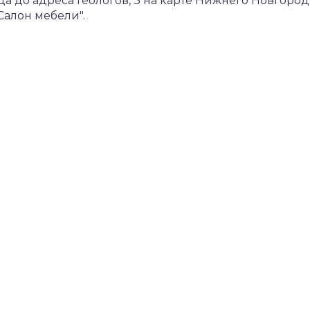
 до адреса Геологов, 3 на карте Нижнего Новгород
Салон мебели".