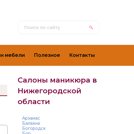
ин мебели
Полезное
Контакты
Салоны маникюра в
Нижегородской
области
Арзамас
Балахна
Богородск
Бор