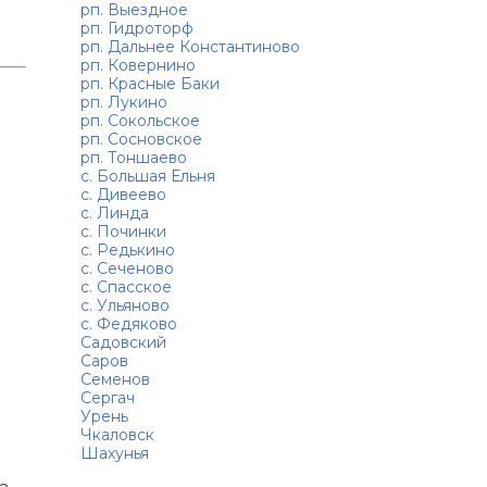
рп. Выездное
рп. Гидроторф
рп. Дальнее Константиново
рп. Ковернино
рп. Красные Баки
рп. Лукино
рп. Сокольское
рп. Сосновское
рп. Тоншаево
с. Большая Ельня
с. Дивеево
с. Линда
с. Починки
с. Редькино
с. Сеченово
с. Спасское
с. Ульяново
с. Федяково
Садовский
Саров
Семенов
Сергач
Урень
Чкаловск
Шахунья