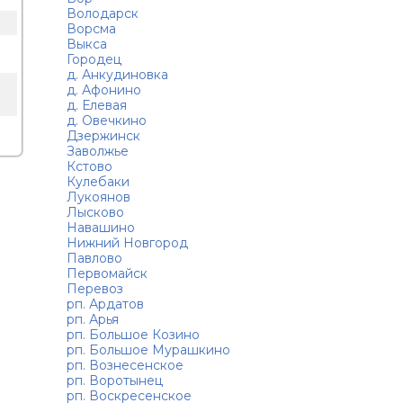
Володарск
Ворсма
Выкса
Городец
д. Анкудиновка
д. Афонино
д. Елевая
д. Овечкино
Дзержинск
Заволжье
Кстово
Кулебаки
Лукоянов
Лысково
Навашино
Нижний Новгород
Павлово
Первомайск
Перевоз
рп. Ардатов
рп. Арья
рп. Большое Козино
рп. Большое Мурашкино
рп. Вознесенское
рп. Воротынец
рп. Воскресенское