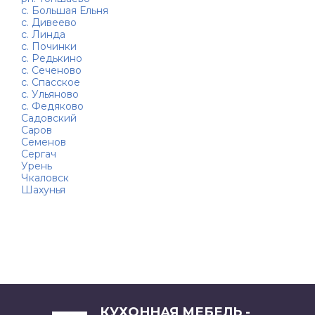
с. Большая Ельня
с. Дивеево
с. Линда
с. Починки
с. Редькино
с. Сеченово
с. Спасское
с. Ульяново
с. Федяково
Садовский
Саров
Семенов
Сергач
Урень
Чкаловск
Шахунья
КУХОННАЯ МЕБЕЛЬ -