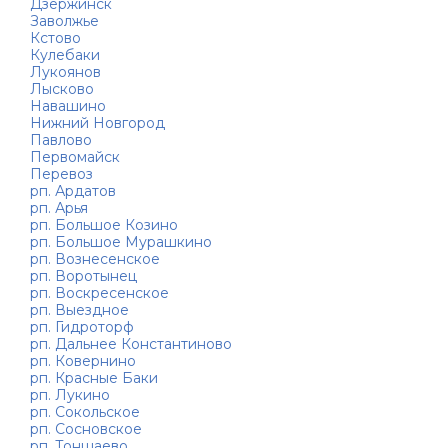
Дзержинск
Заволжье
Кстово
Кулебаки
Лукоянов
Лысково
Навашино
Нижний Новгород
Павлово
Первомайск
Перевоз
рп. Ардатов
рп. Арья
рп. Большое Козино
рп. Большое Мурашкино
рп. Вознесенское
рп. Воротынец
рп. Воскресенское
рп. Выездное
рп. Гидроторф
рп. Дальнее Константиново
рп. Ковернино
рп. Красные Баки
рп. Лукино
рп. Сокольское
рп. Сосновское
рп. Тоншаево