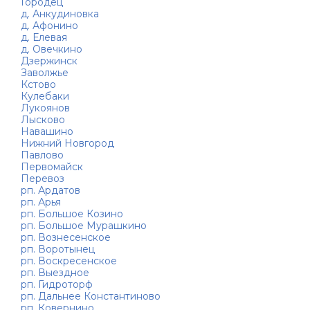
Городец
д. Анкудиновка
д. Афонино
д. Елевая
д. Овечкино
Дзержинск
Заволжье
Кстово
Кулебаки
Лукоянов
Лысково
Навашино
Нижний Новгород
Павлово
Первомайск
Перевоз
рп. Ардатов
рп. Арья
рп. Большое Козино
рп. Большое Мурашкино
рп. Вознесенское
рп. Воротынец
рп. Воскресенское
рп. Выездное
рп. Гидроторф
рп. Дальнее Константиново
рп. Ковернино