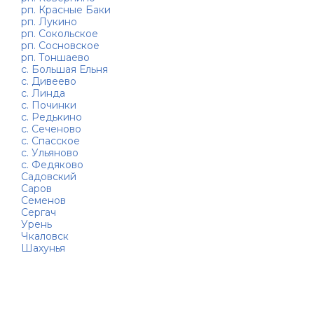
рп. Красные Баки
рп. Лукино
рп. Сокольское
рп. Сосновское
рп. Тоншаево
с. Большая Ельня
с. Дивеево
с. Линда
с. Починки
с. Редькино
с. Сеченово
с. Спасское
с. Ульяново
с. Федяково
Садовский
Саров
Семенов
Сергач
Урень
Чкаловск
Шахунья