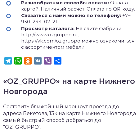
Разнообразные способы оплаты:
Оплата
картой, Наличный расчёт, Оплата по QR-коду.
Связаться с нами можно по телефону:
+7‒
930‒244‒02‒21.
Просмотр каталога:
На сайте фабрики
http://www.ozgruppo.ru,
https://vk.com/oz.gruppo можно ознакомиться
с ассортиментом мебели.
Telegram
WhatsApp
Odnoklassniki
VK
Viber
Отправить
«OZ_GRUPPO» на карте Нижнего
Новгорода
Составить ближайший маршрут проезда до
адреса Бекетова, 13к на карте Нижнего Новгорода
самый быстрый способ добраться до
"OZ_GRUPPO".