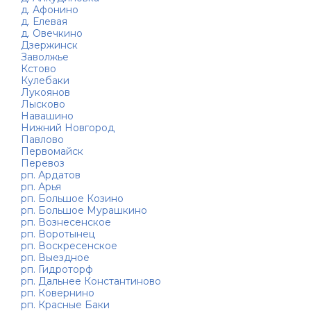
д. Афонино
д. Елевая
д. Овечкино
Дзержинск
Заволжье
Кстово
Кулебаки
Лукоянов
Лысково
Навашино
Нижний Новгород
Павлово
Первомайск
Перевоз
рп. Ардатов
рп. Арья
рп. Большое Козино
рп. Большое Мурашкино
рп. Вознесенское
рп. Воротынец
рп. Воскресенское
рп. Выездное
рп. Гидроторф
рп. Дальнее Константиново
рп. Ковернино
рп. Красные Баки