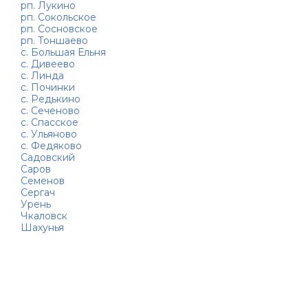
рп. Лукино
рп. Сокольское
рп. Сосновское
рп. Тоншаево
с. Большая Ельня
с. Дивеево
с. Линда
с. Починки
с. Редькино
с. Сеченово
с. Спасское
с. Ульяново
с. Федяково
Садовский
Саров
Семенов
Сергач
Урень
Чкаловск
Шахунья