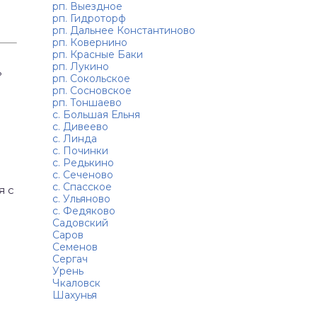
рп. Выездное
рп. Гидроторф
рп. Дальнее Константиново
рп. Ковернино
рп. Красные Баки
рп. Лукино
ь
рп. Сокольское
рп. Сосновское
рп. Тоншаево
с. Большая Ельня
с. Дивеево
с. Линда
с. Починки
с. Редькино
с. Сеченово
с. Спасское
я с
с. Ульяново
с. Федяково
Садовский
Саров
Семенов
Сергач
Урень
Чкаловск
Шахунья