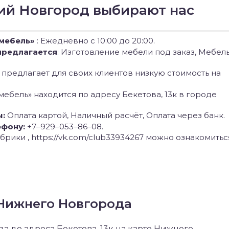
ий Новгород выбирают нас
мебель»
: Ежедневно с 10:00 до 20:00.
предлагается
: Изготовление мебели под заказ, Мебел
предлагает для своих клиентов низкую стоимость на
мебель» находится по адресу Бекетова, 13к в городе
ы:
Оплата картой, Наличный расчёт, Оплата через банк.
ефону:
+7‒929‒053‒86‒08.
брики , https://vk.com/club33934267 можно ознакомитьс
 Нижнего Новгорода
 до адреса Бекетова, 13к на карте Нижнего