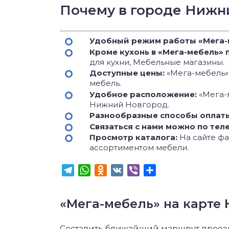
Почему в городе Нижн
Удобный режим работы «Мега-
Кроме кухонь в «Мега-мебель» 
для кухни, Мебельные магазины.
Доступные цены:
«Мега-мебель» 
мебель.
Удобное расположение:
«Мега-
Нижний Новгород.
Разнообразные способы оплат
Связаться с нами можно по тел
Просмотр каталога:
На сайте фа
ассортиментом мебели.
Telegram
WhatsApp
Odnoklassniki
VK
Viber
Отправить
«Мега-мебель» на карте
Составить ближайший маршрут проезда