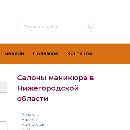
ин мебели
Полезное
Контакты
Салоны маникюра в
Нижегородской
области
Арзамас
Балахна
Богородск
Бор