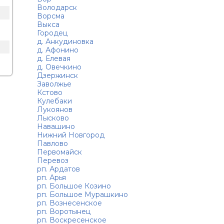
Володарск
Ворсма
Выкса
Городец
д. Анкудиновка
д. Афонино
д. Елевая
д. Овечкино
Дзержинск
Заволжье
Кстово
Кулебаки
Лукоянов
Лысково
Навашино
Нижний Новгород
Павлово
Первомайск
Перевоз
рп. Ардатов
рп. Арья
рп. Большое Козино
рп. Большое Мурашкино
рп. Вознесенское
рп. Воротынец
рп. Воскресенское