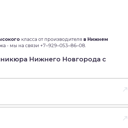
ысокого
класса от производителя
в
Нижнем
а - мы на связи +7‒929‒053‒86‒08.
аникюра Нижнего Новгорода с