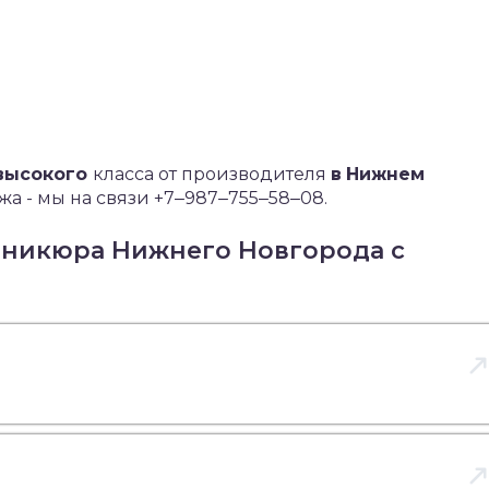
высокого
класса от производителя
в
Нижнем
а - мы на связи +7‒987‒755‒58‒08.
аникюра Нижнего Новгорода с