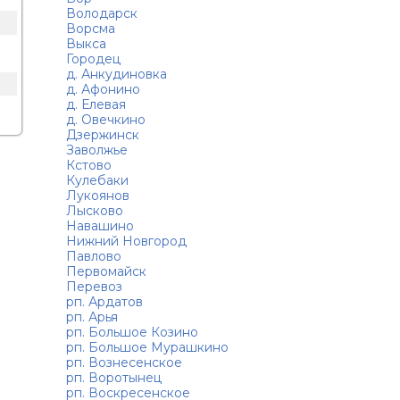
Володарск
Ворсма
Выкса
Городец
д. Анкудиновка
д. Афонино
д. Елевая
д. Овечкино
Дзержинск
Заволжье
Кстово
Кулебаки
Лукоянов
Лысково
Навашино
Нижний Новгород
Павлово
Первомайск
Перевоз
рп. Ардатов
рп. Арья
рп. Большое Козино
рп. Большое Мурашкино
рп. Вознесенское
рп. Воротынец
рп. Воскресенское