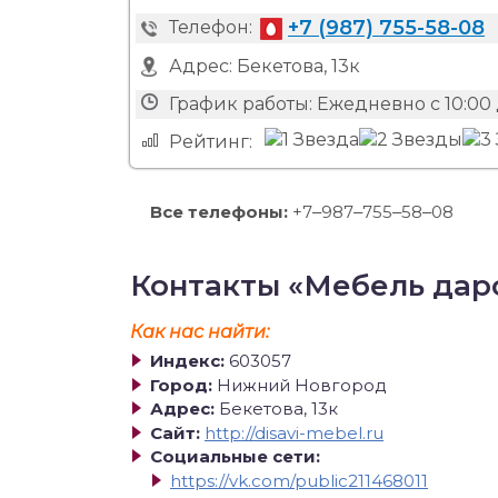
+7 (987) 755-58-08
Телефон:
Адрес:
Бекетова, 13к
График работы:
Ежедневно с 10:00 
Рейтинг:
Все телефоны:
+7‒987‒755‒58‒08
Контакты «Мебель дар
Как нас найти:
Индекс:
603057
Город:
Нижний Новгород
Адрес:
Бекетова, 13к
Сайт:
http://disavi-mebel.ru
Социальные сети:
https://vk.com/public211468011