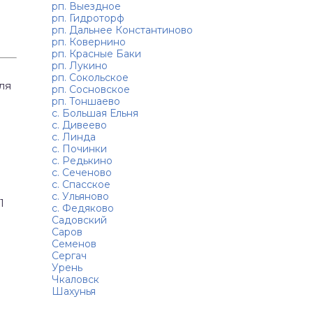
рп. Выездное
рп. Гидроторф
рп. Дальнее Константиново
рп. Ковернино
рп. Красные Баки
рп. Лукино
рп. Сокольское
ля
рп. Сосновское
рп. Тоншаево
с. Большая Ельня
с. Дивеево
с. Линда
с. Починки
с. Редькино
с. Сеченово
с. Спасское
с. Ульяново
1
с. Федяково
Садовский
Саров
Семенов
Сергач
Урень
Чкаловск
Шахунья