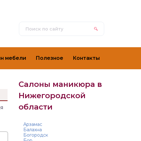
ин мебели
Полезное
Контакты
Салоны маникюра в
Нижегородской
области
ля
Арзамас
Балахна
Богородск
Бор