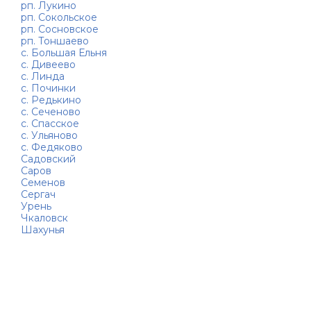
рп. Лукино
рп. Сокольское
рп. Сосновское
рп. Тоншаево
с. Большая Ельня
с. Дивеево
с. Линда
с. Починки
с. Редькино
с. Сеченово
с. Спасское
с. Ульяново
с. Федяково
Садовский
Саров
Семенов
Сергач
Урень
Чкаловск
Шахунья