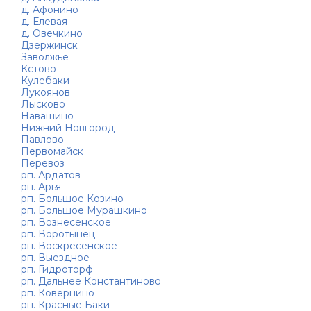
д. Афонино
д. Елевая
д. Овечкино
Дзержинск
Заволжье
Кстово
Кулебаки
Лукоянов
Лысково
Навашино
Нижний Новгород
Павлово
Первомайск
Перевоз
рп. Ардатов
рп. Арья
рп. Большое Козино
рп. Большое Мурашкино
рп. Вознесенское
рп. Воротынец
рп. Воскресенское
рп. Выездное
рп. Гидроторф
рп. Дальнее Константиново
рп. Ковернино
рп. Красные Баки