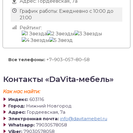
Адрес:
Гордеевская, 7а
График работы:
Ежедневно с 10:00 до
21:00
Рейтинг:
Все телефоны:
+7‒903‒057‒80‒58
Контакты «DaVita-мебель»
Как нас найти:
Индекс:
603116
Город:
Нижний Новгород
Адрес:
Гордеевская, 7а
Электронная почта:
info@davitamebel.ru
Whatsapp:
79030578058
Viber:
79030578058