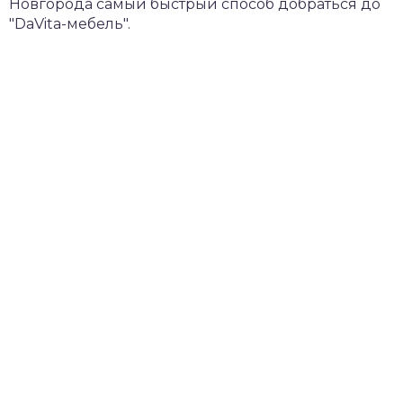
Новгорода самый быстрый способ добраться до
"DaVita-мебель".