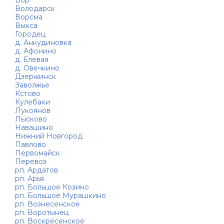
Бор
Володарск
Ворсма
Выкса
Городец
д. Анкудиновка
д. Афонино
д. Елевая
д. Овечкино
Дзержинск
Заволжье
Кстово
Кулебаки
Лукоянов
Лысково
Навашино
Нижний Новгород
Павлово
Первомайск
Перевоз
рп. Ардатов
рп. Арья
рп. Большое Козино
рп. Большое Мурашкино
рп. Вознесенское
рп. Воротынец
рп. Воскресенское