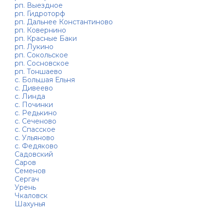
рп. Выездное
рп. Гидроторф
рп. Дальнее Константиново
рп. Ковернино
рп. Красные Баки
рп. Лукино
рп. Сокольское
рп. Сосновское
рп. Тоншаево
с. Большая Ельня
с. Дивеево
с. Линда
с. Починки
с. Редькино
с. Сеченово
с. Спасское
с. Ульяново
с. Федяково
Садовский
Саров
Семенов
Сергач
Урень
Чкаловск
Шахунья