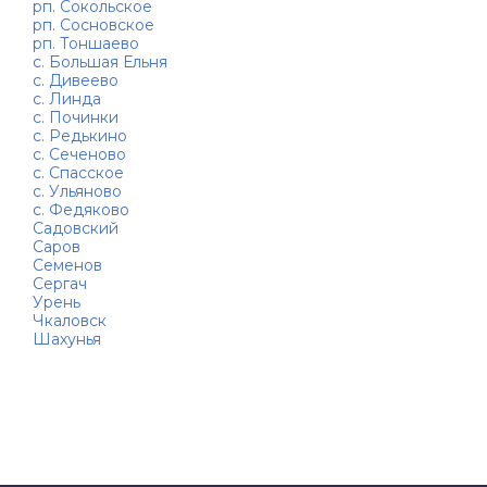
рп. Сокольское
рп. Сосновское
рп. Тоншаево
с. Большая Ельня
с. Дивеево
с. Линда
с. Починки
с. Редькино
с. Сеченово
с. Спасское
с. Ульяново
с. Федяково
Садовский
Саров
Семенов
Сергач
Урень
Чкаловск
Шахунья