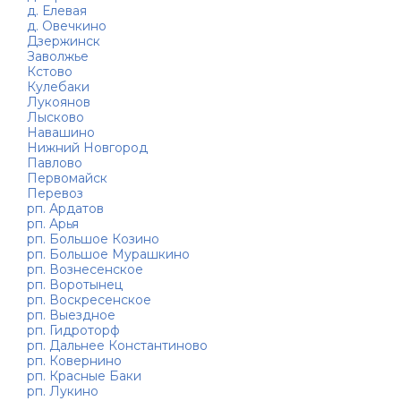
д. Елевая
д. Овечкино
Дзержинск
Заволжье
Кстово
Кулебаки
Лукоянов
Лысково
Навашино
Нижний Новгород
Павлово
Первомайск
Перевоз
рп. Ардатов
рп. Арья
рп. Большое Козино
рп. Большое Мурашкино
рп. Вознесенское
рп. Воротынец
рп. Воскресенское
рп. Выездное
рп. Гидроторф
рп. Дальнее Константиново
рп. Ковернино
рп. Красные Баки
рп. Лукино