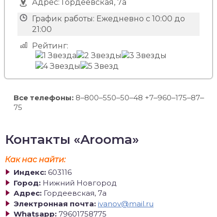
Адрес:
Гордеевская, 7а
График работы:
Ежедневно с 10:00 до
21:00
Рейтинг:
Все телефоны:
8‒800‒550‒50‒48 +7‒960‒175‒87‒
75
Контакты «Arooma»
Как нас найти:
Индекс:
603116
Город:
Нижний Новгород
Адрес:
Гордеевская, 7а
Электронная почта:
ivanov@mail.ru
Whatsapp:
79601758775