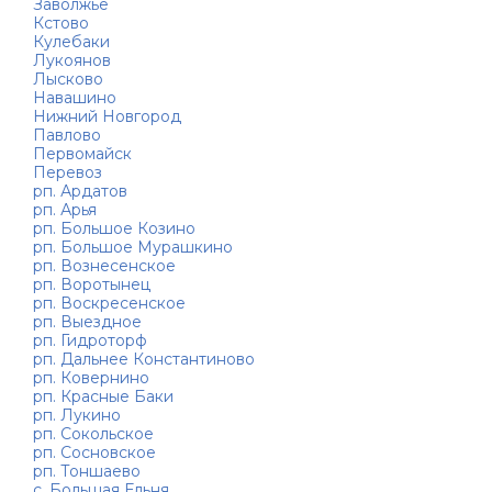
Заволжье
Кстово
Кулебаки
Лукоянов
Лысково
Навашино
Нижний Новгород
Павлово
Первомайск
Перевоз
рп. Ардатов
рп. Арья
рп. Большое Козино
рп. Большое Мурашкино
рп. Вознесенское
рп. Воротынец
рп. Воскресенское
рп. Выездное
рп. Гидроторф
рп. Дальнее Константиново
рп. Ковернино
рп. Красные Баки
рп. Лукино
рп. Сокольское
рп. Сосновское
рп. Тоншаево
с. Большая Ельня